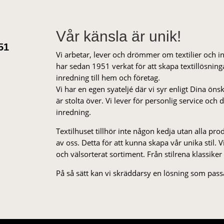
Vår känsla är unik!
51
Vi arbetar, lever och drömmer om textilier och i
har sedan 1951 verkat för att skapa textillösnin
inredning till hem och företag.
Vi har en egen syateljé där vi syr enligt Dina öns
är stolta över. Vi lever för personlig service och
inredning.
Textilhuset tillhör inte någon kedja utan alla pr
av oss. Detta för att kunna skapa vår unika stil. Vi 
och välsorterat sor­ti­ment. Från stil­rena klas­siker
På så sätt kan vi skräddarsy en lösning som passa