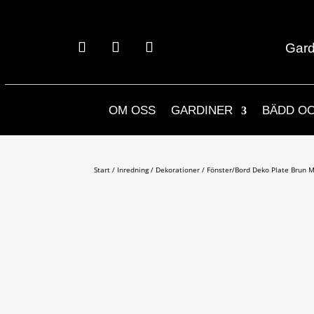
Gard
OM OSS
GARDINER
BÄDD O
Start
/
Inredning
/
Dekorationer
/ Fönster/Bord Deko Plate Brun M