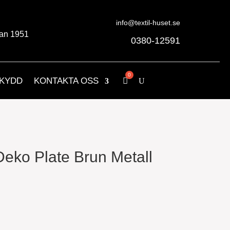
info@textil-huset.se
an 1951
0380-12591
KYDD
KONTAKTA OSS
Deko Plate Brun Metall