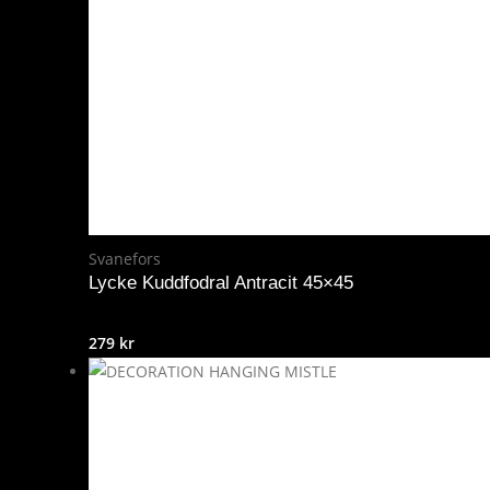
Svanefors
Lycke Kuddfodral Antracit 45×45
279
kr