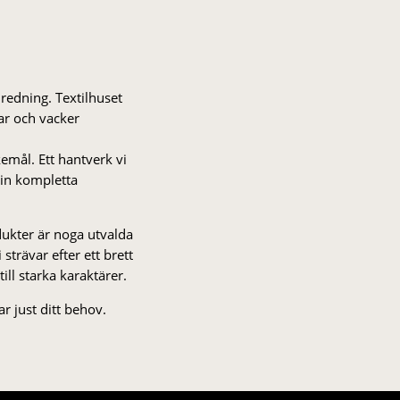
nredning. Textilhuset
gar och vacker
kemål. Ett hantverk vi
 din kompletta
odukter är noga utvalda
strä­var efter ett brett
 till starka karaktärer.
r just ditt behov.