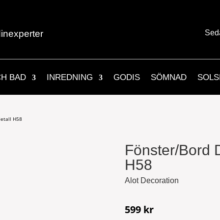
inexperter
Sed
CH BAD
INREDNING
GODIS
SÖMNAD
SOLS
etall H58
Fönster/Bord 
H58
Alot Decoration
599
kr