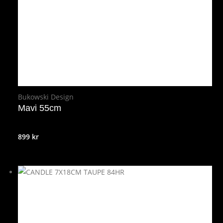
Bukowski Design
Mavi 55cm
899
kr