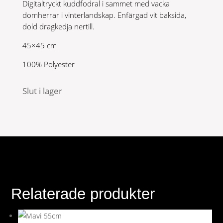
Digitaltryckt kuddfodral i sammet med vacka
199 kr.
159 kr.
domherrar i vinterlandskap. Enfärgad vit baksida,
dold dragkedja nertill.
45×45 cm
100% Polyester
Slut i lager
Relaterade produkter