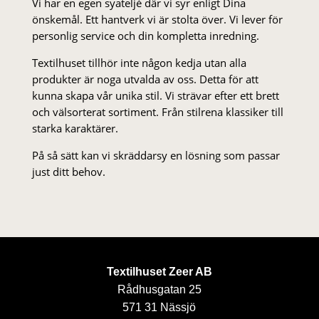
Vi har en egen syateljé där vi syr enligt Dina
önskemål. Ett hantverk vi är stolta över. Vi lever för
personlig service och din kompletta inredning.
Textilhuset tillhör inte någon kedja utan alla
produkter är noga utvalda av oss. Detta för att
kunna skapa vår unika stil. Vi strä­var efter ett brett
och välsorterat sor­ti­ment. Från stil­rena klas­siker till
starka karaktärer.
På så sätt kan vi skräddarsy en lösning som passar
just ditt behov.
Textilhuset Zeer AB
Rådhusgatan 25
571 31 Nässjö