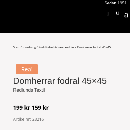
Sedan 1951
Start
/
Inredning
/
Kuddfodral & Innerkuddar
/ Domherrar fodral 45×45
Rea!
Domherrar fodral 45×45
Redlunds Textil
Det
Det
199
kr
159
kr
ursprungliga
nuvarande
Artikelnr:
28216
priset
priset
var:
är: