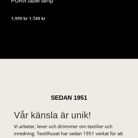
PURA table lamp
Det
Det
1.999
kr
1.749
kr
ursprungliga
nuvarande
priset
priset
var:
är:
1.999 kr.
1.749 kr.
SEDAN 1951
Vår känsla är unik!
Vi arbetar, lever och drömmer om textilier och
inredning. Textilhuset har sedan 1951 verkat för att