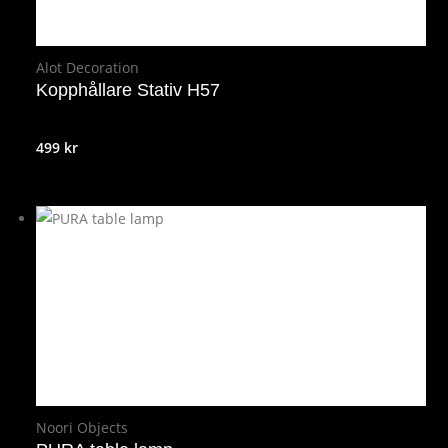
Alot Decoration
Kopphållare Stativ H57
499
kr
Noori Objects