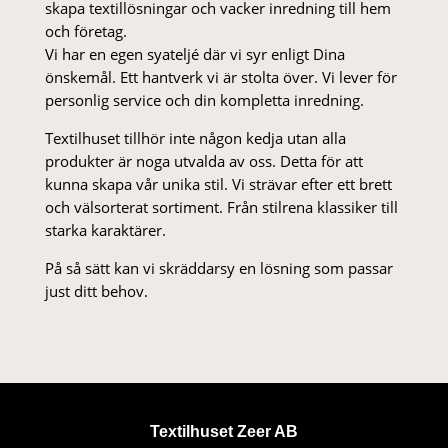
skapa textillösningar och vacker inredning till hem
och företag.
Vi har en egen syateljé där vi syr enligt Dina
önskemål. Ett hantverk vi är stolta över. Vi lever för
personlig service och din kompletta inredning.
Textilhuset tillhör inte någon kedja utan alla
produkter är noga utvalda av oss. Detta för att
kunna skapa vår unika stil. Vi strä­var efter ett brett
och välsorterat sor­ti­ment. Från stil­rena klas­siker till
starka karaktärer.
På så sätt kan vi skräddarsy en lösning som passar
just ditt behov.
Textilhuset Zeer AB