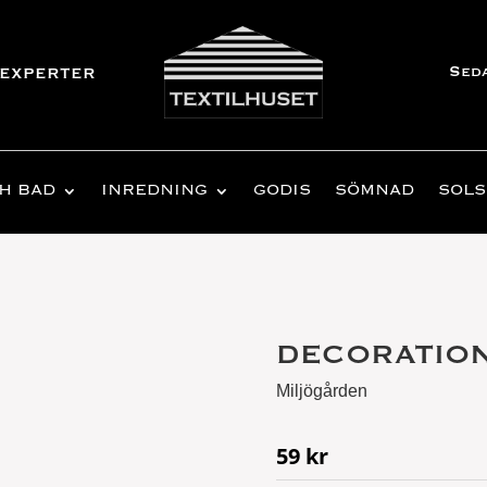
Sed
experter
H BAD
INREDNING
GODIS
SÖMNAD
SOLS
DECORATION
Miljögården
59
kr