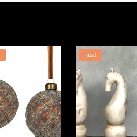
!
Rea!