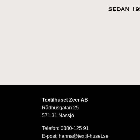
SEDAN 19
Textilhuset Zeer AB
Rådhusgatan 25
571 31 Nässjö
Telefon: 0380-125 91
E-post: hanna@textil-huset.se