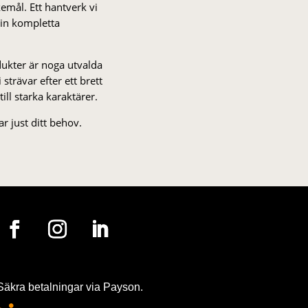
kemål. Ett hantverk vi
 din kompletta
odukter är noga utvalda
strä­var efter ett brett
 till starka karaktärer.
r just ditt behov.
Säkra betalningar via Payson.