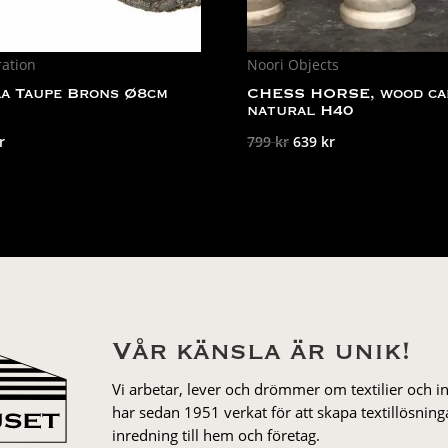
ration
Noori Objects
a Taupe Brons Ø8cm
CHESS HORSE, wood ca
natural H40
Det
Det
Det
r
799
kr
639
kr
rungliga
nuvarande
ursprungliga
nuvarande
et
priset
priset
priset
är:
var:
är:
r.
29 kr.
799 kr.
639 kr.
Vår känsla är unik!
Vi arbetar, lever och drömmer om textilier och i
har sedan 1951 verkat för att skapa textillösnin
inredning till hem och företag.