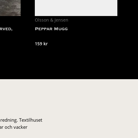
Olsson & Jensen
rved,
Peppar Mugg
159
kr
nredning. Textilhuset
gar och vacker