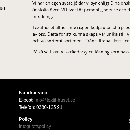
Vi har en egen syateljé där vi syr enligt Dina öns
är stolta över. Vi lever för personlig service och
51
inredning.
Textilhuset tillhör inte någon kedja utan alla pr
av oss. Detta för att kunna skapa vår unika stil. Vi 
och välsorterat sor­ti­ment. Från stil­rena klas­siker
På så sätt kan vi skräddarsy en lösning som passa
Kundservice
E-post:
info@textil-huset.se
Telefon: 0380-125 91
Policy
Integritetspolicy