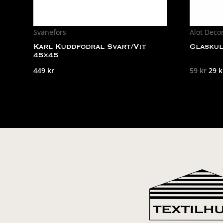
Svanefors
Alot Deco
Karl Kuddfodral Svart/Vit
Glaskul
45×45
Det
449
kr
59
kr
29
k
ursp
pris
var:
59 k