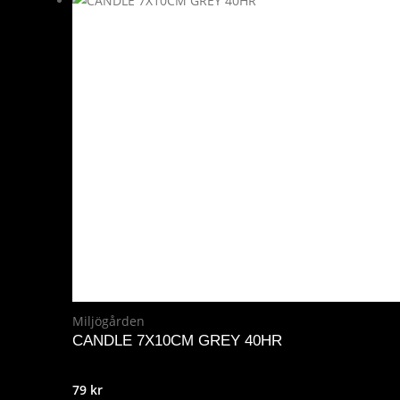
Miljögården
CANDLE 7X10CM GREY 40HR
79
kr