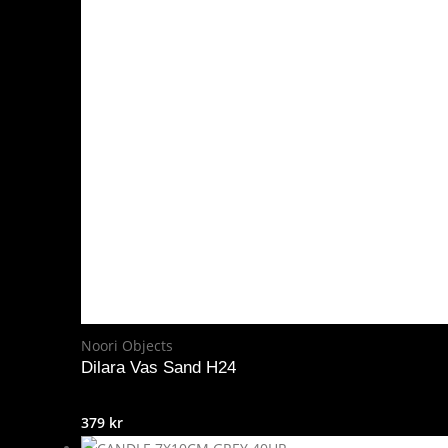
Noori Objects
Dilara Vas Sand H24
379
kr