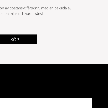
ion av tibetanskt fårskinn, med en baksida av
en en mjuk och varm känsla.
KÖP