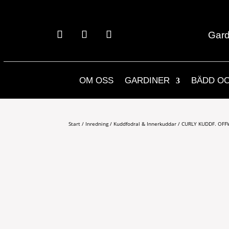
Gard
OM OSS
GARDINER
BÄDD O
Start
/
Inredning
/
Kuddfodral & Innerkuddar
/ CURLY KUDDF. OF