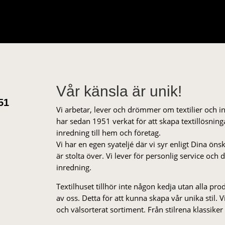
Vår känsla är unik!
51
Vi arbetar, lever och drömmer om textilier och i
har sedan 1951 verkat för att skapa textillösnin
inredning till hem och företag.
Vi har en egen syateljé där vi syr enligt Dina öns
är stolta över. Vi lever för personlig service och
inredning.
Textilhuset tillhör inte någon kedja utan alla pr
av oss. Detta för att kunna skapa vår unika stil. Vi 
och välsorterat sor­ti­ment. Från stil­rena klas­siker