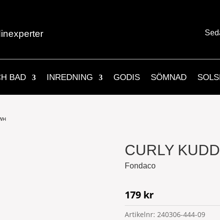
inexperter
Sed
CH BAD
INREDNING
GODIS
SÖMNAD
SOLS
FWH
CURLY KUDD
Fondaco
179
kr
Artikelnr:
240306-444-09