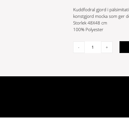
Kuddfodral gjord i pälsimitat
konstgjord mocka som ger d
Storlek 48X48 cm
100% Polyester
CURLY
-
+
KUDDF.
OFFWH
quantity