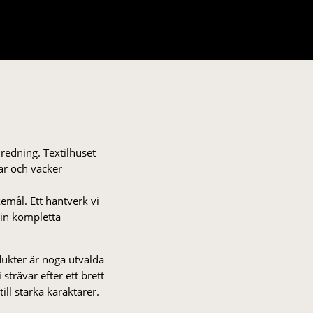
nredning. Textilhuset
gar och vacker
kemål. Ett hantverk vi
 din kompletta
odukter är noga utvalda
strä­var efter ett brett
 till starka karaktärer.