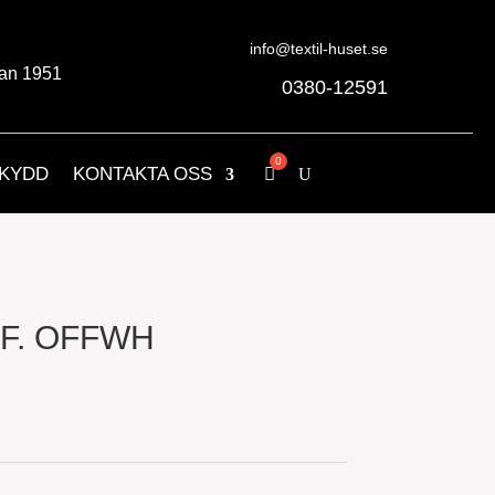
info@textil-huset.se
an 1951
0380-12591
KYDD
KONTAKTA OSS
F. OFFWH