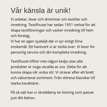
Vår känsla är unik!
Vi arbetar, lever och drömmer om textilier och
inredning. Textilhuset har sedan 1951 verkat för att
skapa textillösningar och vacker inredning till hem
och företag.
Vi har en egen syateljé där vi syr enligt Dina
önskemål. Ett hantverk vi är stolta över. Vi lever för
personlig service och din kompletta inredning.
Textilhuset tillhör inte någon kedja utan alla
produkter är noga utvalda av oss. Detta för att
kunna skapa vår unika stil. Vi strä­var efter ett brett
och välsorterat sor­ti­ment. Från stil­rena klas­siker till
starka karaktärer.
På så sätt kan vi skräddarsy en lösning som passar
just ditt behov.