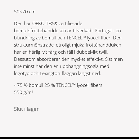
50×70 cm
Den här OEKO-TEX®-certifierade
bomullsfrottéhandduken är tillverkad i Portugal i en
blandning av bomull och TENCEL™ lyocell fiber. Den
strukturmönstrade, otroligt mjuka frottéhandduken
har en härlig, vit färg och fåll i dubbelvikt twill.
Dessutom absorberar den mycket effektivt. Sist men
inte minst har den en upphängningsögla med
logotyp och Lexington-flaggan längst ned.
• 75 % bomull 25 % TENCEL™ lyocell fibers
550 g/m²
Slut i lager