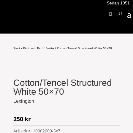
Sedan 1951
Start
/
Bädd och Bad
/
Frotté
/ Cotton/Tencel Structured White 50×70
Cotton/Tencel Structured
White 50×70
Lexington
250
kr
Artikelnr:
10002600-5x7