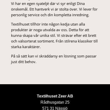
Vi har en egen syateljé där vi syr enligt Dina
önskemål. Ett hantverk vi är stolta över. Vi lever för
personlig service och din kompletta inredning.
Textilhuset tillhör inte någon kedja utan alla
produkter är noga utvalda av oss. Detta för att
kunna skapa vår unika stil. Vi strä­var efter ett brett
och välsorterat sor­ti­ment. Från stil­rena klas­siker till
starka karaktärer.
På så sätt kan vi skräddarsy en lösning som passar
just ditt behov.
Textilhuset Zeer AB
Rådhusgatan 25
571 31 Nässjö