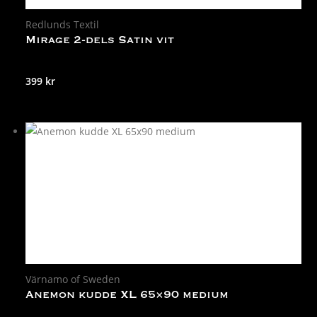
Redlunds Textil
Mirage 2-dels Satin vit
399
kr
Värnamo of Sweden
Anemon kudde XL 65×90 medium