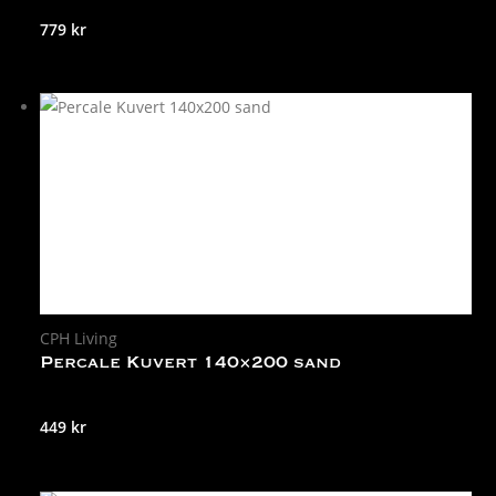
779
kr
CPH Living
Percale Kuvert 140×200 sand
449
kr