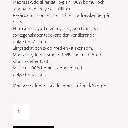
Madrasskydd tillverkat i tyg av 100% bomull och
stoppat med polyesterhålfiber.
Resårband i hörnen som håller madrasskyddet på
plats.
Ett madrasskydd med mycket goda tvätt- och
torkegenskaper tack vare den ventilerande
polyesterhålfibern.
Slingstickat och sydd med en vit skönsöm.
Madrasskyddet krymper 3-5%, kan med fördel
sträckas efter tvätt.
Kvalitet: 100% bomull, stoppad med
polyesterhålfiber.
Madrasskyddet är producerat i Småland, Sverige.
Madrasskydd
-
90x200
quantity
+