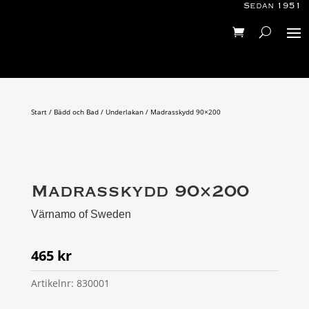
Sedan 1951
Start
/
Bädd och Bad
/
Underlakan
/ Madrasskydd 90×200
Madrasskydd 90×200
Värnamo of Sweden
465
kr
Artikelnr:
830001