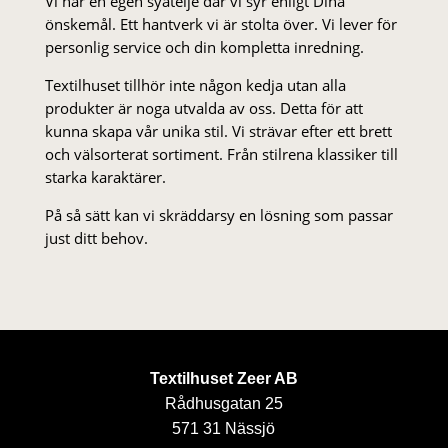
Vi har en egen syateljé där vi syr enligt Dina
önskemål. Ett hantverk vi är stolta över. Vi lever för
personlig service och din kompletta inredning.
Textilhuset tillhör inte någon kedja utan alla
produkter är noga utvalda av oss. Detta för att
kunna skapa vår unika stil. Vi strä­var efter ett brett
och välsorterat sor­ti­ment. Från stil­rena klas­siker till
starka karaktärer.
På så sätt kan vi skräddarsy en lösning som passar
just ditt behov.
Textilhuset Zeer AB
Rådhusgatan 25
571 31 Nässjö