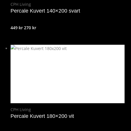
CPH Living
Percale Kuvert 140×200 svart
Det
Det
449
kr
270
kr
ursprungliga
nuvarande
priset
priset
var:
är:
449 kr.
270 kr.
CPH Living
Percale Kuvert 180×200 vit