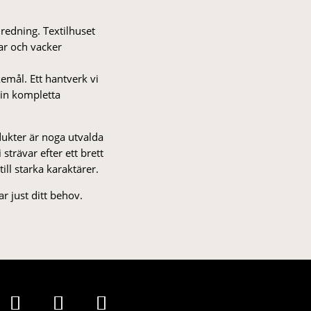
nredning. Textilhuset
gar och vacker
kemål. Ett hantverk vi
 din kompletta
odukter är noga utvalda
strä­var efter ett brett
 till starka karaktärer.
r just ditt behov.