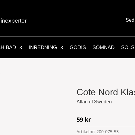
inexperter
Sed
CH BAD
INREDNING
GODIS
SÖMNAD
SOLS
5
Cote Nord Kla
Affari of Sweden
59
kr
Artikelnr:
200-075-53