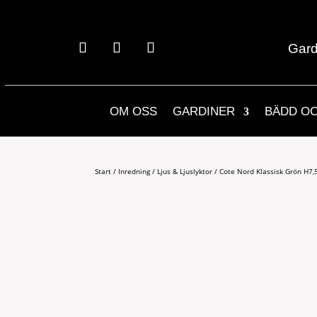
Gard
OM OSS
GARDINER
BÄDD O
Start
/
Inredning
/
Ljus & Ljuslyktor
/ Cote Nord Klassisk Grön H7,