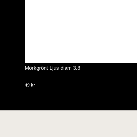
Mörkgrönt Ljus diam 3,8
49
kr