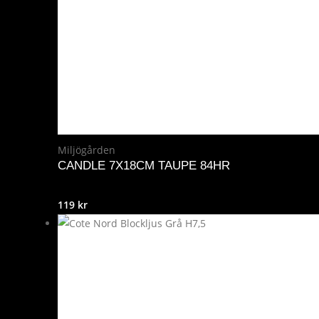
Miljögården
CANDLE 7X18CM TAUPE 84HR
119
kr