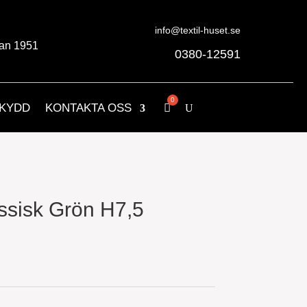
info@textil-huset.se
an 1951
0380-12591
KYDD
KONTAKTA OSS
ssisk Grön H7,5