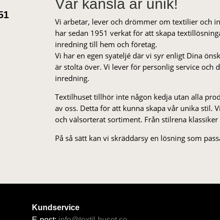
Vår känsla är unik!
51
Vi arbetar, lever och drömmer om textilier och i
har sedan 1951 verkat för att skapa textillösnin
inredning till hem och företag.
Vi har en egen syateljé där vi syr enligt Dina öns
är stolta över. Vi lever för personlig service och
inredning.
Textilhuset tillhör inte någon kedja utan alla pr
av oss. Detta för att kunna skapa vår unika stil. Vi 
och välsorterat sor­ti­ment. Från stil­rena klas­siker
På så sätt kan vi skräddarsy en lösning som passa
Kundservice
E-post:
info@textil-huset.se