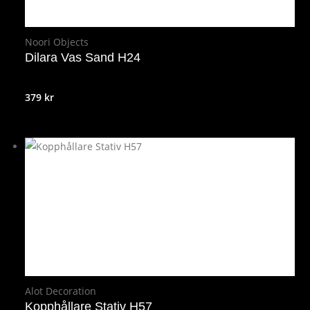
Noori Objects
Dilara Vas Sand H24
379
kr
Alot Decoration
Kopphållare Stativ H57