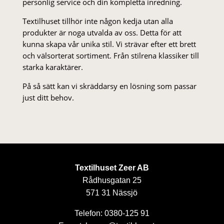
personlig service och din kompletta inredning.
Textilhuset tillhör inte någon kedja utan alla
produkter är noga utvalda av oss. Detta för att
kunna skapa vår unika stil. Vi strä­var efter ett brett
och välsorterat sor­ti­ment. Från stil­rena klas­siker till
starka karaktärer.
På så sätt kan vi skräddarsy en lösning som passar
just ditt behov.
Textilhuset Zeer AB
Rådhusgatan 25
571 31 Nässjö
Telefon: 0380-125 91