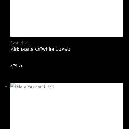
Svanefors
Kirk Matta Offwhite 60×90
479
kr