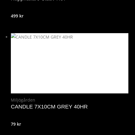
499
kr
Miljögården
CANDLE 7X10CM GREY 40HR
79
kr