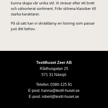
kunna skapa vår unika stil. Vi strä­var efter ett brett
och välsorterat sor­ti­ment. Från stil­rena klas­siker till
starka karaktärer.
På så sätt kan vi skräddarsy en lösning som passar
just ditt behov.
Textilhuset Zeer AB
Rådhusgatan 25
571 31 Nässjö
Telefon: 0380-125 91
E-post: hanna@textil-huset.se
E-post: robert@textil-huset.se