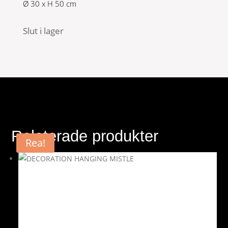
Ø 30 x H 50 cm
Slut i lager
Relaterade produkter
Rea!