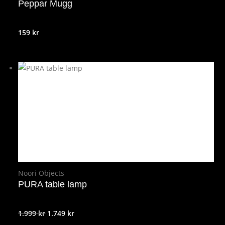
Peppar Mugg
159
kr
Noori Objects
PURA table lamp
Det
Det
1.999
kr
1.749
kr