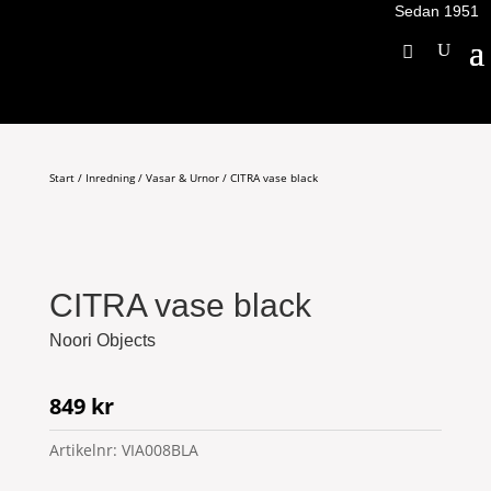
Sedan 1951
Start
/
Inredning
/
Vasar & Urnor
/ CITRA vase black
CITRA vase black
Noori Objects
849
kr
Artikelnr:
VIA008BLA