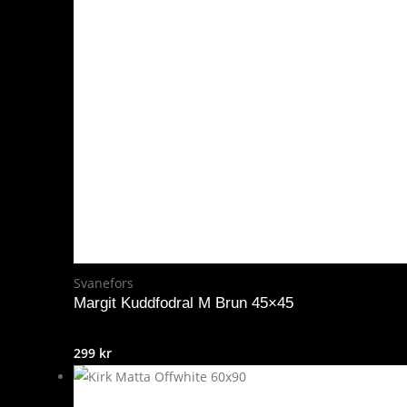
Svanefors
Margit Kuddfodral M Brun 45×45
299
kr