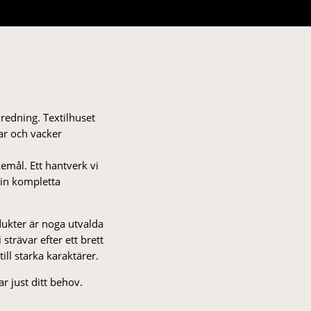
nredning. Textilhuset
gar och vacker
kemål. Ett hantverk vi
 din kompletta
odukter är noga utvalda
strä­var efter ett brett
 till starka karaktärer.
r just ditt behov.