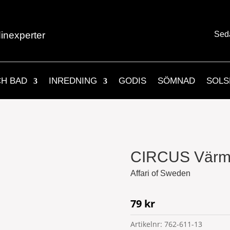
inexperter
Sed
CH BAD
INREDNING
GODIS
SÖMNAD
SOLS
CIRCUS Värme
Affari of Sweden
79
kr
Artikelnr:
762-611-13