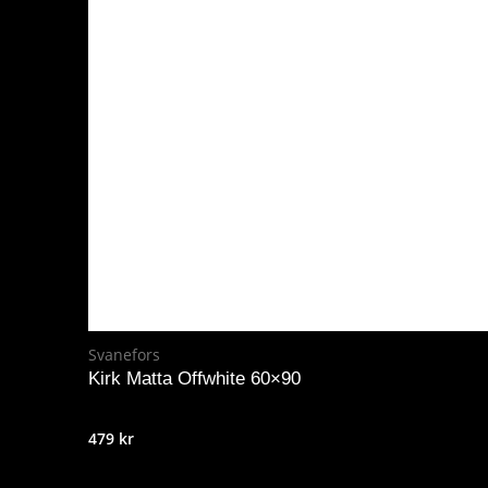
Svanefors
Kirk Matta Offwhite 60×90
479
kr