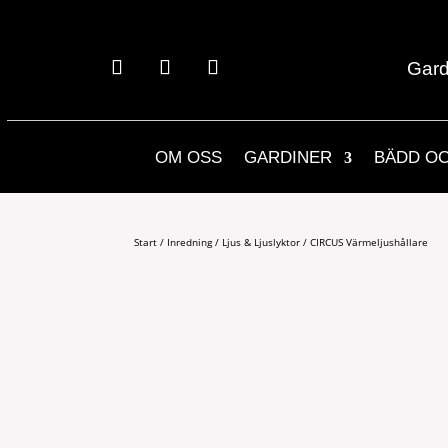
Gard
OM OSS
GARDINER
BÄDD O
Start
/
Inredning
/
Ljus & Ljuslyktor
/ CIRCUS Värmeljushållare