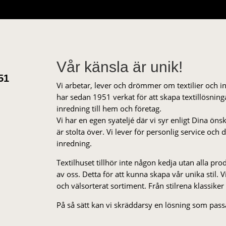
Vår känsla är unik!
51
Vi arbetar, lever och drömmer om textilier och i
har sedan 1951 verkat för att skapa textillösnin
inredning till hem och företag.
Vi har en egen syateljé där vi syr enligt Dina öns
är stolta över. Vi lever för personlig service och
inredning.
Textilhuset tillhör inte någon kedja utan alla pr
av oss. Detta för att kunna skapa vår unika stil. Vi 
och välsorterat sor­ti­ment. Från stil­rena klas­siker
På så sätt kan vi skräddarsy en lösning som passa