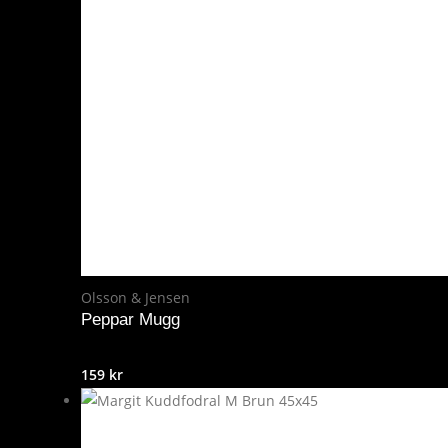
1.999 kr.
1.749 kr.
Olsson & Jensen
Peppar Mugg
159
kr