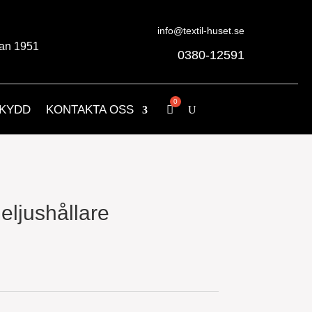
info@textil-huset.se
an 1951
0380-12591
KYDD
KONTAKTA OSS
ljushållare