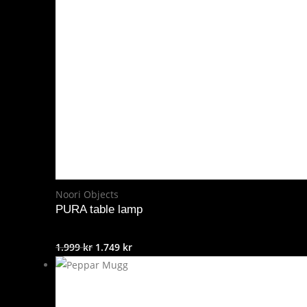
Noori Objects
PURA table lamp
Det
Det
1.999
kr
1.749
kr
ursprungliga
nuvarande
priset
priset
var:
är: