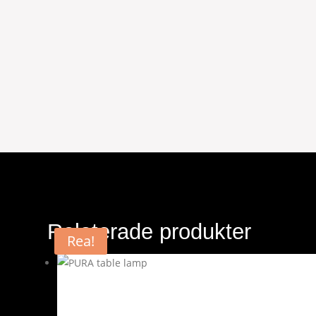
Relaterade produkter
Rea!