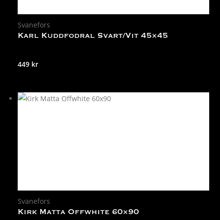
Svanefors
Karl Kuddfodral Svart/Vit 45×45
449
kr
Svanefors
Kirk Matta Offwhite 60×90