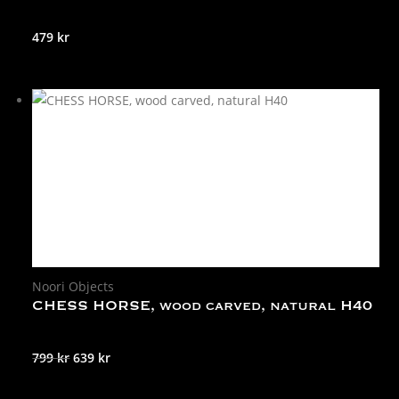
479
kr
Noori Objects
CHESS HORSE, wood carved, natural H40
Det
Det
799
kr
639
kr
ursprungliga
nuvarande