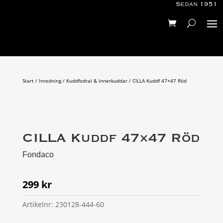
Sedan 1951
Start
/
Inredning
/
Kuddfodral & Innerkuddar
/ CILLA Kuddf 47×47 Röd
CILLA Kuddf 47×47 Röd
Fondaco
299
kr
Artikelnr:
230128-444-60