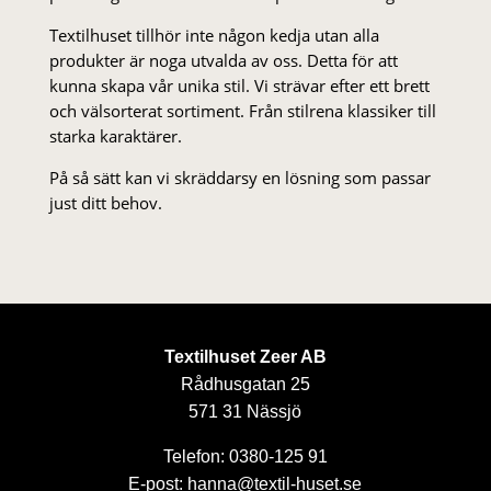
Textilhuset tillhör inte någon kedja utan alla
produkter är noga utvalda av oss. Detta för att
kunna skapa vår unika stil. Vi strä­var efter ett brett
och välsorterat sor­ti­ment. Från stil­rena klas­siker till
starka karaktärer.
På så sätt kan vi skräddarsy en lösning som passar
just ditt behov.
Textilhuset Zeer AB
Rådhusgatan 25
571 31 Nässjö
Telefon: 0380-125 91
E-post: hanna@textil-huset.se