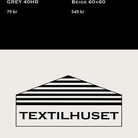
GREY 40HR
Beige 60×60
79
kr
549
kr