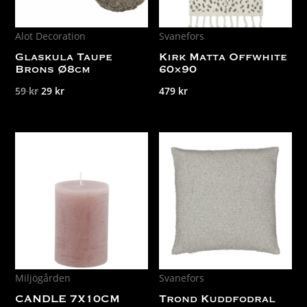
Alot Decoration
Svanefors
Glaskula Taupe
Kirk Matta Offwhite
Brons Ø8cm
60×90
Det
Det
59
kr
29
kr
479
kr
ursprungliga
nuvarande
priset
priset
var:
är:
59 kr.
29 kr.
Miljögården
Svanefors
CANDLE 7X10CM
Trond Kuddfodral