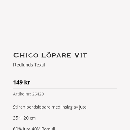
Chico Löpare Vit
Redlunds Textil
149
kr
Artikelnr:
26420
Stilren bordslöpare med inslag av jute.
35×120 cm
60% Jute 40% Bomull