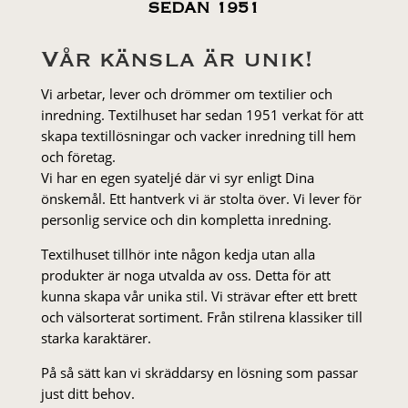
SEDAN 1951
Vår känsla är unik!
Vi arbetar, lever och drömmer om textilier och
inredning. Textilhuset har sedan 1951 verkat för att
skapa textillösningar och vacker inredning till hem
och företag.
Vi har en egen syateljé där vi syr enligt Dina
önskemål. Ett hantverk vi är stolta över. Vi lever för
personlig service och din kompletta inredning.
Textilhuset tillhör inte någon kedja utan alla
produkter är noga utvalda av oss. Detta för att
kunna skapa vår unika stil. Vi strä­var efter ett brett
och välsorterat sor­ti­ment. Från stil­rena klas­siker till
starka karaktärer.
På så sätt kan vi skräddarsy en lösning som passar
just ditt behov.