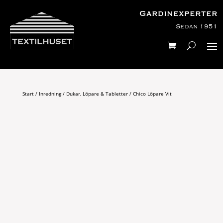
Gardinexperter
Sedan 1951
Start
/
Inredning
/
Dukar, Löpare & Tabletter
/ Chico Löpare Vit