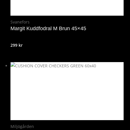
Svanefors
Margit Kuddfodral M Brun 45×45
299
kr
Miljögården