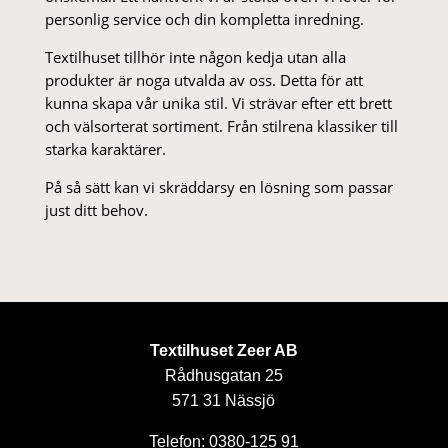
personlig service och din kompletta inredning.
Textilhuset tillhör inte någon kedja utan alla
produkter är noga utvalda av oss. Detta för att
kunna skapa vår unika stil. Vi strä­var efter ett brett
och välsorterat sor­ti­ment. Från stil­rena klas­siker till
starka karaktärer.
På så sätt kan vi skräddarsy en lösning som passar
just ditt behov.
Textilhuset Zeer AB
Rådhusgatan 25
571 31 Nässjö
Telefon: 0380-125 91