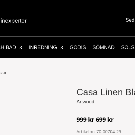
inexperter
Sed
CH BAD
INREDNING
GODIS
SÖMNAD
SOLS
0×50
Casa Linen B
Artwood
Det
Det
999
kr
699
kr
ursprungliga
nuvara
Artikelnr:
70-00704-29
priset
priset