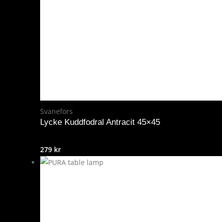
Svanefors
Lycke Kuddfodral Antracit 45×45
279
kr