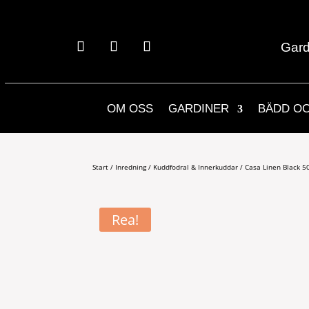
Gard
OM OSS
GARDINER
BÄDD O
Start
/
Inredning
/
Kuddfodral & Innerkuddar
/ Casa Linen Black 5
Rea!