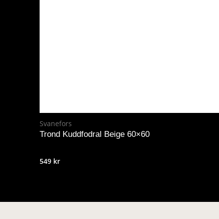
Svanefors
Trond Kuddfodral Beige 60×60
549
kr