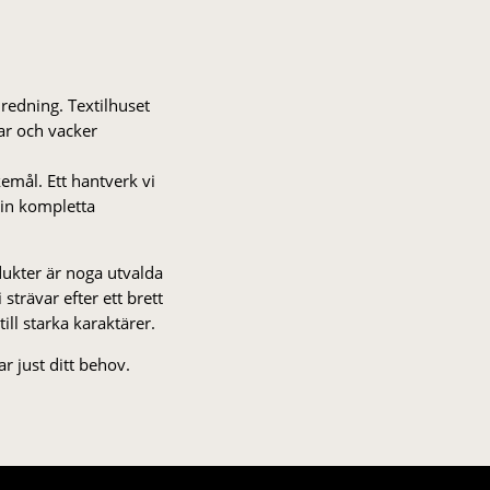
nredning. Textilhuset
gar och vacker
kemål. Ett hantverk vi
 din kompletta
odukter är noga utvalda
strä­var efter ett brett
 till starka karaktärer.
r just ditt behov.