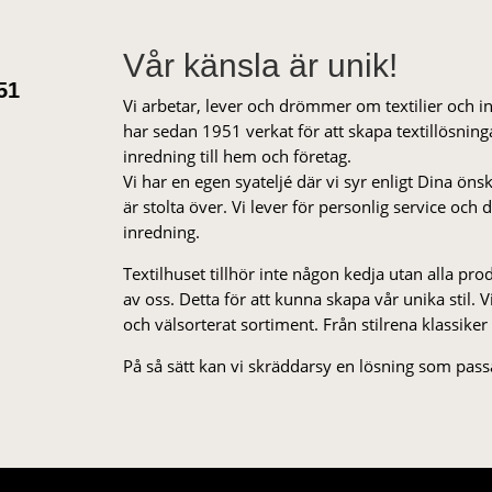
Vår känsla är unik!
51
Vi arbetar, lever och drömmer om textilier och i
har sedan 1951 verkat för att skapa textillösnin
inredning till hem och företag.
Vi har en egen syateljé där vi syr enligt Dina öns
är stolta över. Vi lever för personlig service och
inredning.
Textilhuset tillhör inte någon kedja utan alla pr
av oss. Detta för att kunna skapa vår unika stil. Vi 
och välsorterat sor­ti­ment. Från stil­rena klas­siker
På så sätt kan vi skräddarsy en lösning som passa