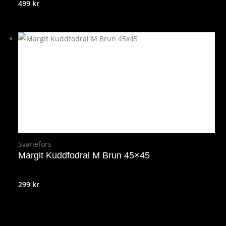
499
kr
Svanefors
Margit Kuddfodral M Brun 45×45
299
kr