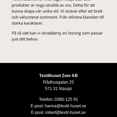
produkter är noga utvalda av oss. Detta för att
kunna skapa vår unika stil. Vi strä­var efter ett brett
och välsorterat sor­ti­ment. Från stil­rena klas­siker till
starka karaktärer.
På så sätt kan vi skräddarsy en lösning som passar
just ditt behov.
Textilhuset Zeer AB
Rådhusgatan 25
571 31 Nässjö
Telefon: 0380-125 91
E-post: hanna@textil-huset.se
E-post: robert@textil-huset.se