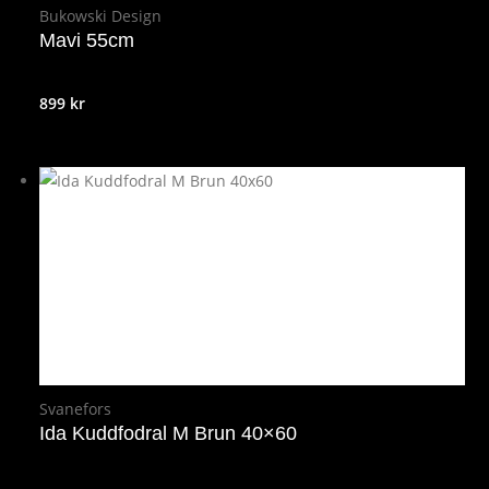
Bukowski Design
Mavi 55cm
899
kr
Svanefors
Ida Kuddfodral M Brun 40×60