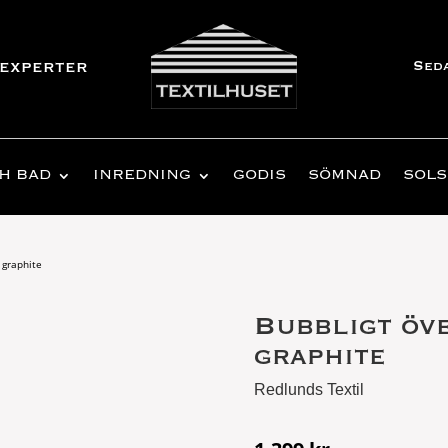
Sed
experter
H BAD
INREDNING
GODIS
SÖMNAD
SOLS
 graphite
Bubbligt öv
graphite
Redlunds Textil