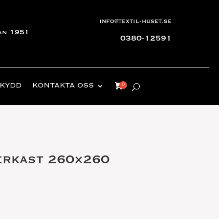
info@textil-huset.se
an 1951
0380-12591
KYDD
KONTAKTA OSS
erkast 260×260