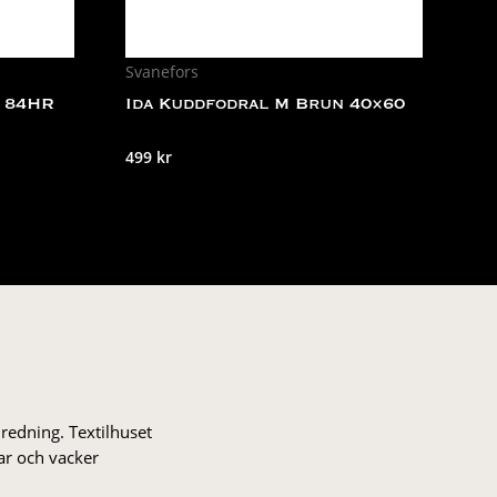
Svanefors
 84HR
Ida Kuddfodral M Brun 40×60
499
kr
nredning. Textilhuset
gar och vacker