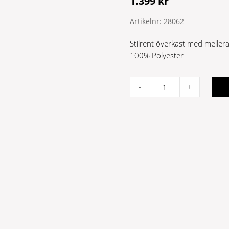
1.399
kr
Artikelnr:
28062
Stilrent överkast med mellera
100% Polyester
Bubbligt
-
+
överkast
260x260
graphite
quantity