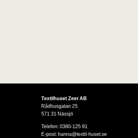
Textilhuset Zeer AB
Rådhusgatan 25
571 31 Nässjö
Telefon: 0380-125 91
E-post: hanna@textil-huset.se