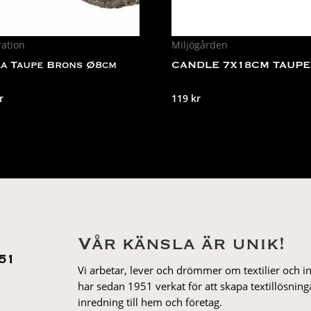
ration
Miljögården
a Taupe Brons Ø8cm
CANDLE 7X18CM TAUPE
Det
r
119
kr
rungliga
nuvarande
et
priset
är:
r.
29 kr.
Vår känsla är unik!
51
Vi arbetar, lever och drömmer om textilier och i
har sedan 1951 verkat för att skapa textillösnin
inredning till hem och företag.