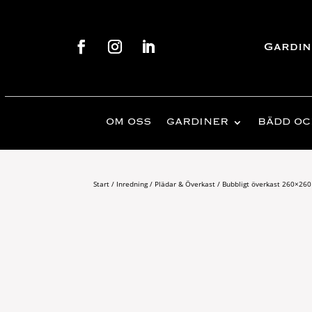
Gardin
OM OSS
GARDINER
BÄDD OC
Start
/
Inredning
/
Plädar & Överkast
/ Bubbligt överkast 260×260