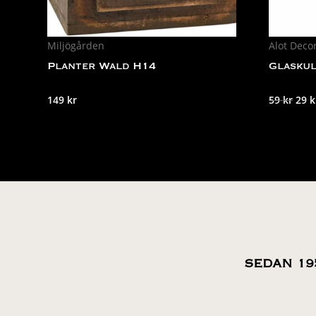
Miljögården
Alot Deco
Planter Wald H14
Glaskul
Det
149
kr
59
kr
29
k
ursp
pris
var:
59 k
SEDAN 19