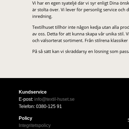
Vi har en egen syateljé där vi syr enligt Dina öns
är stolta över. Vi lever för personlig service och
inredning.
Textilhuset tillhör inte någon kedja utan alla pr
av oss. Detta för att kunna skapa vår unika stil. Vi 
och välsorterat sor­ti­ment. Från stil­rena klas­siker
På så sätt kan vi skräddarsy en lösning som passa
Kundservice
E-post:
info@textil-huset.se
Telefon: 0380-125 91
Policy
Integritetspolicy