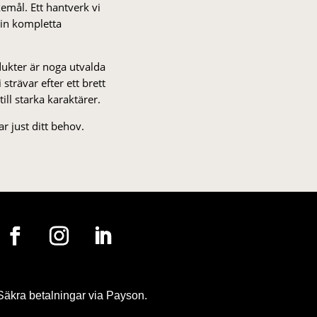
kemål. Ett hantverk vi
 din kompletta
odukter är noga utvalda
strä­var efter ett brett
 till starka karaktärer.
r just ditt behov.
Säkra betalningar via Payson.