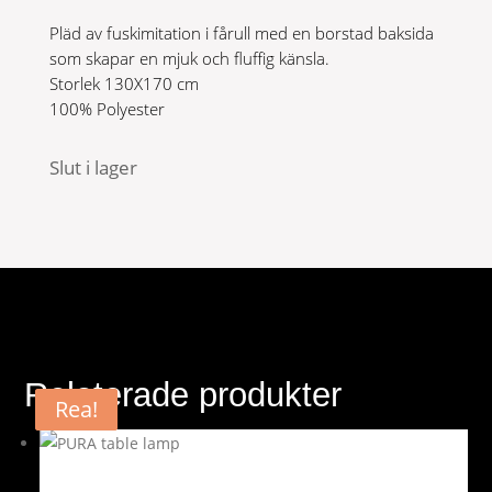
Pläd av fuskimitation i fårull med en borstad baksida
som skapar en mjuk och fluffig känsla.
Storlek 130X170 cm
100% Polyester
Slut i lager
Relaterade produkter
Rea!
Rea!