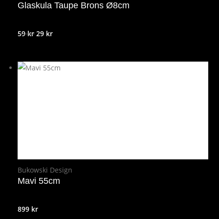
Glaskula Taupe Brons Ø8cm
Det
Det
59
kr
29
kr
ursprungliga
nuvarande
priset
priset
var:
är:
59 kr.
29 kr.
Bukowski Design
Mavi 55cm
899
kr