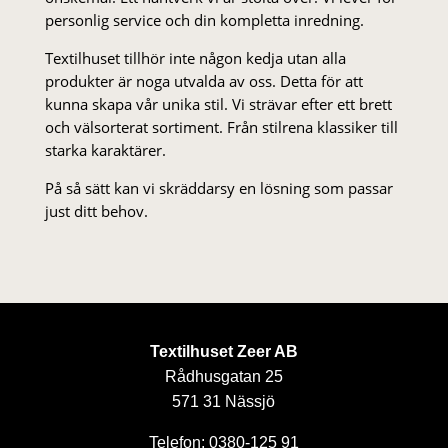
personlig service och din kompletta inredning.
Textilhuset tillhör inte någon kedja utan alla
produkter är noga utvalda av oss. Detta för att
kunna skapa vår unika stil. Vi strä­var efter ett brett
och välsorterat sor­ti­ment. Från stil­rena klas­siker till
starka karaktärer.
På så sätt kan vi skräddarsy en lösning som passar
just ditt behov.
Textilhuset Zeer AB
Rådhusgatan 25
571 31 Nässjö
Telefon: 0380-125 91