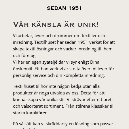
SEDAN 1951
Vår känsla är unik!
Vi arbetar, lever och drömmer om textilier och
inredning. Textilhuset har sedan 1951 verkat för att
skapa textillösningar och vacker inredning till hem
och företag.
Vi har en egen syateljé där vi syr enligt Dina
önskemål. Ett hantverk vi är stolta över. Vi lever för
personlig service och din kompletta inredning.
Textilhuset tillhör inte någon kedja utan alla
produkter är noga utvalda av oss. Detta för att
kunna skapa vår unika stil. Vi strä­var efter ett brett
och välsorterat sor­ti­ment. Från stil­rena klas­siker till
starka karaktärer.
På så sätt kan vi skräddarsy en lösning som passar