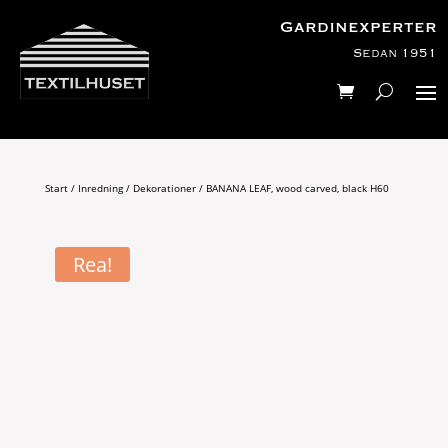
Gardinexperter
Sedan 1951
Start
/
Inredning
/
Dekorationer
/ BANANA LEAF, wood carved, black H60
Rea!