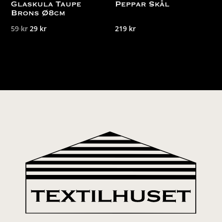
Glaskula Taupe
Peppar Skål
Brons Ø8cm
Det
Det
59
kr
29
kr
219
kr
ursprungliga
nuvarande
priset
priset
var:
är:
59 kr.
29 kr.