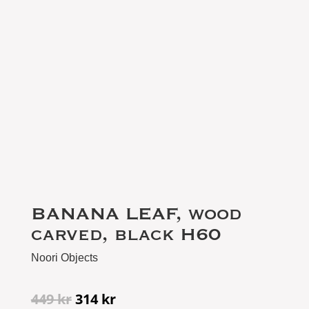
BANANA LEAF, wood
carved, black H60
Noori Objects
Det
Det
449
kr
314
kr