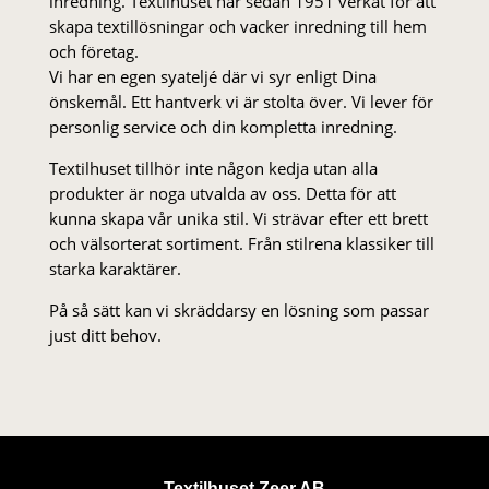
inredning. Textilhuset har sedan 1951 verkat för att
skapa textillösningar och vacker inredning till hem
och företag.
Vi har en egen syateljé där vi syr enligt Dina
önskemål. Ett hantverk vi är stolta över. Vi lever för
personlig service och din kompletta inredning.
Textilhuset tillhör inte någon kedja utan alla
produkter är noga utvalda av oss. Detta för att
kunna skapa vår unika stil. Vi strä­var efter ett brett
och välsorterat sor­ti­ment. Från stil­rena klas­siker till
starka karaktärer.
På så sätt kan vi skräddarsy en lösning som passar
just ditt behov.
Textilhuset Zeer AB