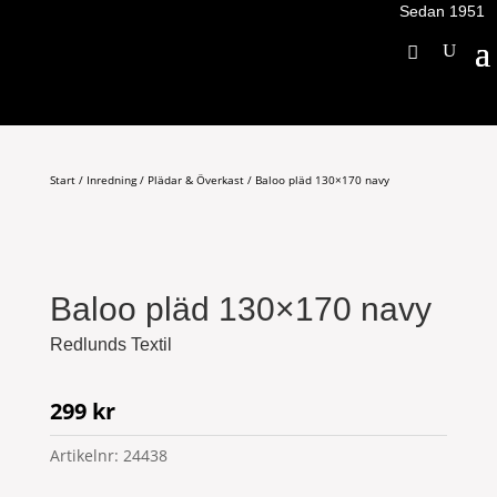
Sedan 1951
Start
/
Inredning
/
Plädar & Överkast
/ Baloo pläd 130×170 navy
Baloo pläd 130×170 navy
Redlunds Textil
299
kr
Artikelnr:
24438