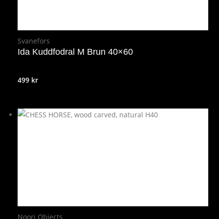
Svanefors
Ida Kuddfodral M Brun 40×60
499
kr
Noori Objects