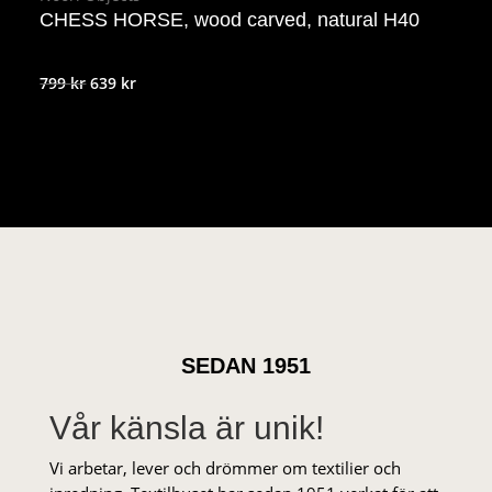
CHESS HORSE, wood carved, natural H40
Det
Det
799
kr
639
kr
ursprungliga
nuvarande
priset
priset
var:
är:
799 kr.
639 kr.
SEDAN 1951
Vår känsla är unik!
Vi arbetar, lever och drömmer om textilier och