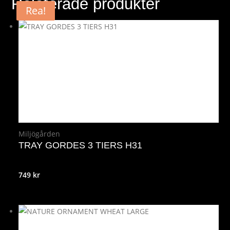
Relaterade produkter
Rea!
Rea!
Miljögården
TRAY GORDES 3 TIERS H31
749
kr