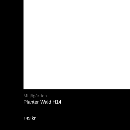
Miljögården
Planter Wald H14
149
kr