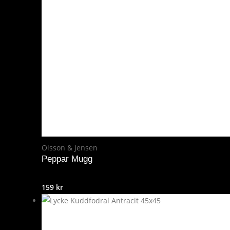
Olsson & Jensen
Peppar Mugg
159
kr