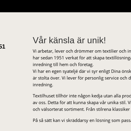
Vår känsla är unik!
51
Vi arbetar, lever och drömmer om textilier och i
har sedan 1951 verkat för att skapa textillösnin
inredning till hem och företag.
Vi har en egen syateljé där vi syr enligt Dina öns
är stolta över. Vi lever för personlig service och
inredning.
Textilhuset tillhör inte någon kedja utan alla pr
av oss. Detta för att kunna skapa vår unika stil. Vi 
och välsorterat sor­ti­ment. Från stil­rena klas­siker
På så sätt kan vi skräddarsy en lösning som passa