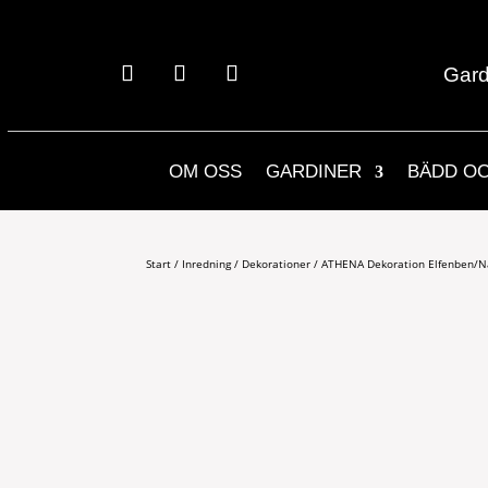
Gard
OM OSS
GARDINER
BÄDD O
Start
/
Inredning
/
Dekorationer
/ ATHENA Dekoration Elfenben/N