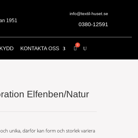
info@textil-huset.se
an 1951
0380-12591
KYDD
KONTAKTA OSS
ation Elfenben/Natur
 och unika, därför kan form och storlek variera