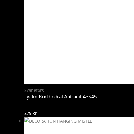
Svanefors
Lycke Kuddfodral Antracit 45×45
279
kr