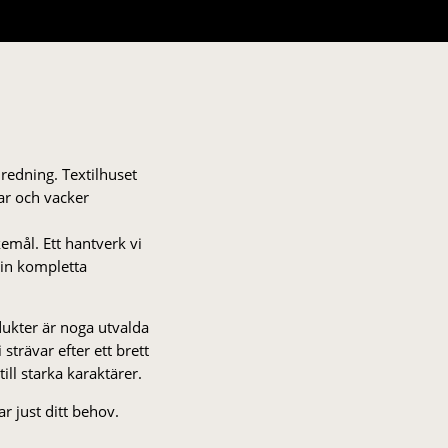
nredning. Textilhuset
gar och vacker
kemål. Ett hantverk vi
 din kompletta
odukter är noga utvalda
strä­var efter ett brett
 till starka karaktärer.
r just ditt behov.