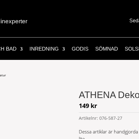
inexperter
Sed
CH BAD
INREDNING
GODIS
SÖMNAD
SOLS
atur
ATHENA Dekor
149
kr
Artikelnr:
076-587-27
Dessa artiklar är handgjorda
lite.