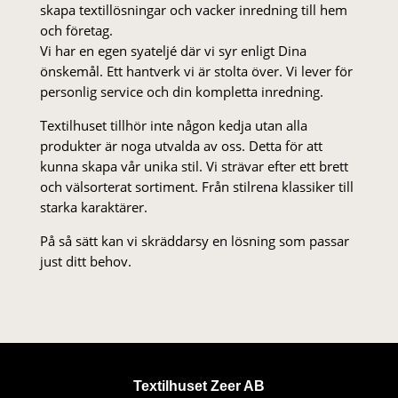
skapa textillösningar och vacker inredning till hem
och företag.
Vi har en egen syateljé där vi syr enligt Dina
önskemål. Ett hantverk vi är stolta över. Vi lever för
personlig service och din kompletta inredning.
Textilhuset tillhör inte någon kedja utan alla
produkter är noga utvalda av oss. Detta för att
kunna skapa vår unika stil. Vi strä­var efter ett brett
och välsorterat sor­ti­ment. Från stil­rena klas­siker till
starka karaktärer.
På så sätt kan vi skräddarsy en lösning som passar
just ditt behov.
Textilhuset Zeer AB