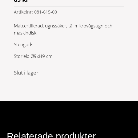
Artikelnr:
081-615-00
Matcertifierad, ugnssäker, tål mikrovågsugn och
maskindisk.
Stengods
Storlek: Ø9xH9 cm
Slut i lager
Relaterade produkter