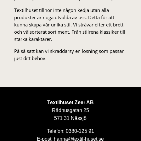
Textilhuset tillhör inte någon kedja utan alla
produkter är noga utvalda av oss. Detta för att
kunna skapa vår unika stil. Vi strä­var efter ett brett
och välsorterat sor­ti­ment. Från stil­rena klas­siker till
starka karaktärer.
På så sätt kan vi skräddarsy en lösning som passar
just ditt behov.
Textilhuset Zeer AB
Rådhusgatan 25
571 31 Nässjö
Telefon: 0380-125 91
E-post: hanna@textil-huset.se