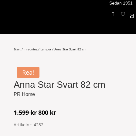
Sedan 1951
Start
/
Inredning
/
Lampor
/ Anna Star Svart 82 cm
Rea!
Anna Star Svart 82 cm
PR Home
Det
Det
1.599
kr
800
kr
ursprungliga
nuvarande
Artikelnr:
4282
priset
priset
var:
är: