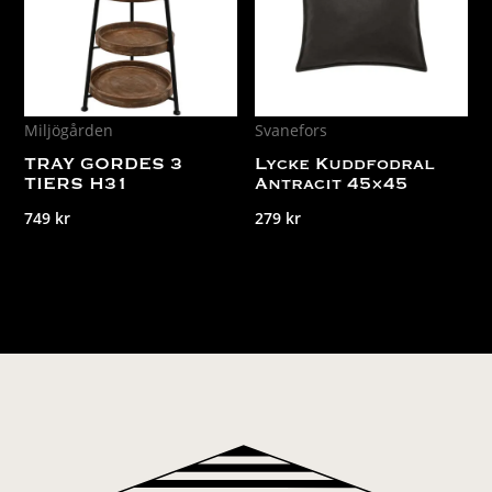
Miljögården
Svanefors
TRAY GORDES 3
Lycke Kuddfodral
TIERS H31
Antracit 45×45
749
kr
279
kr