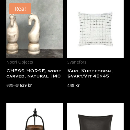
Rea!
Noori Objects
Svanefors
CHESS HORSE, wood
Karl Kuddfodral
carved, natural H40
Svart/Vit 45×45
Det
Det
799
kr
639
kr
449
kr
ursprungliga
nuvarande
priset
priset
var:
är:
799 kr.
639 kr.