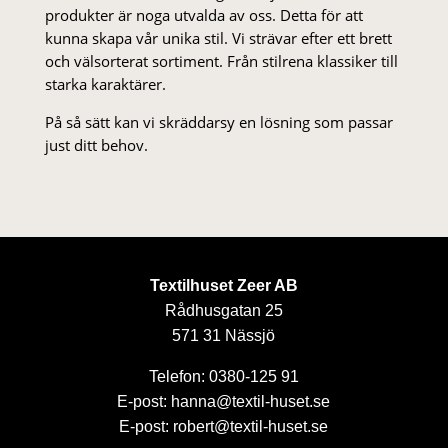
produkter är noga utvalda av oss. Detta för att
kunna skapa vår unika stil. Vi strä­var efter ett brett
och välsorterat sor­ti­ment. Från stil­rena klas­siker till
starka karaktärer.
På så sätt kan vi skräddarsy en lösning som passar
just ditt behov.
Textilhuset Zeer AB
Rådhusgatan 25
571 31 Nässjö
Telefon: 0380-125 91
E-post: hanna@textil-huset.se
E-post: robert@textil-huset.se