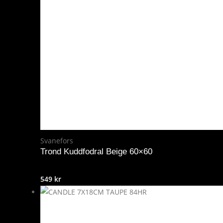
Svanefors
Trond Kuddfodral Beige 60×60
549
kr