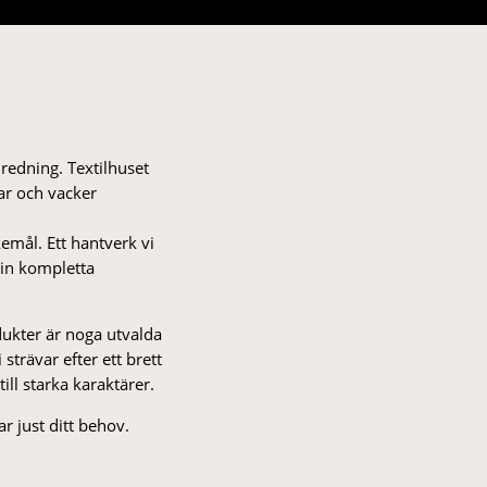
nredning. Textilhuset
gar och vacker
kemål. Ett hantverk vi
 din kompletta
odukter är noga utvalda
strä­var efter ett brett
 till starka karaktärer.
r just ditt behov.