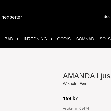
inexperter
Sed
CH BAD
INREDNING
GODIS
SÖMNAD
SOLS
AMANDA Ljus
Wikholm Form
159
kr
Artikelnr:
08474