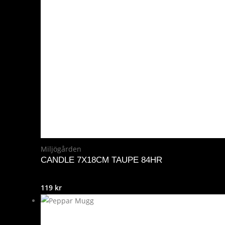
Miljögården
CANDLE 7X18CM TAUPE 84HR
119
kr