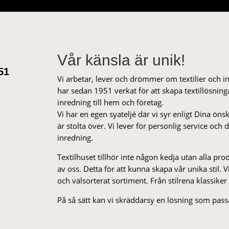
Vår känsla är unik!
51
Vi arbetar, lever och drömmer om textilier och i
har sedan 1951 verkat för att skapa textillösnin
inredning till hem och företag.
Vi har en egen syateljé där vi syr enligt Dina öns
är stolta över. Vi lever för personlig service och
inredning.
Textilhuset tillhör inte någon kedja utan alla pr
av oss. Detta för att kunna skapa vår unika stil. Vi 
och välsorterat sor­ti­ment. Från stil­rena klas­siker
På så sätt kan vi skräddarsy en lösning som passa