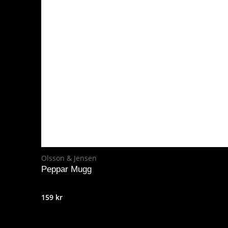
Olsson & Jensen
Peppar Mugg
159
kr