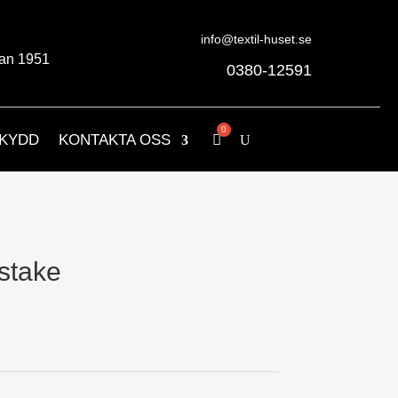
info@textil-huset.se
an 1951
0380-12591
KYDD
KONTAKTA OSS
stake