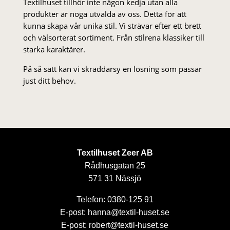
Textilhuset tillhör inte någon kedja utan alla
produkter är noga utvalda av oss. Detta för att
kunna skapa vår unika stil. Vi strä­var efter ett brett
och välsorterat sor­ti­ment. Från stil­rena klas­siker till
starka karaktärer.
På så sätt kan vi skräddarsy en lösning som passar
just ditt behov.
Textilhuset Zeer AB
Rådhusgatan 25
571 31 Nässjö
Telefon: 0380-125 91
E-post: hanna@textil-huset.se
E-post: robert@textil-huset.se