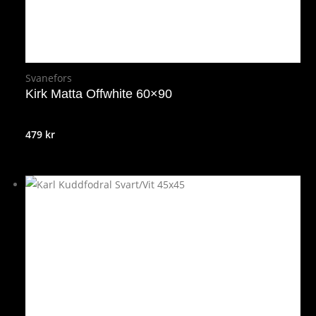
Svanefors
Kirk Matta Offwhite 60×90
479
kr