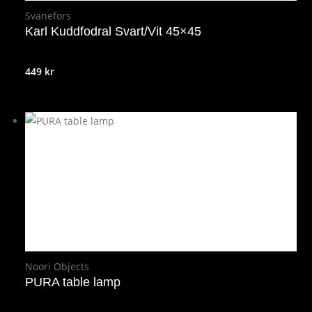
Svanefors
Karl Kuddfodral Svart/Vit 45×45
449
kr
Noori Objects
PURA table lamp