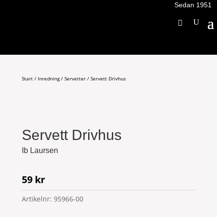
Sedan 1951
Start
/
Inredning
/
Servetter
/ Servett Drivhus
Servett Drivhus
Ib Laursen
59
kr
Artikelnr:
95966-00