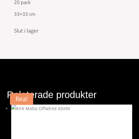
20 pack
33×33 cm
Slut i lager
Relaterade produkter
Rea!