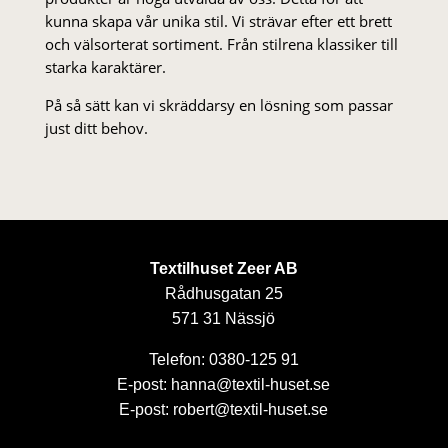
kunna skapa vår unika stil. Vi strä­var efter ett brett
och välsorterat sor­ti­ment. Från stil­rena klas­siker till
starka karaktärer.
På så sätt kan vi skräddarsy en lösning som passar
just ditt behov.
Textilhuset Zeer AB
Rådhusgatan 25
571 31 Nässjö
Telefon: 0380-125 91
E-post: hanna@textil-huset.se
E-post: robert@textil-huset.se