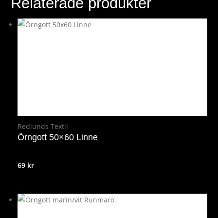
Relaterade produkter
Redlunds Textil
Örngott 50×60 Linne
69
kr