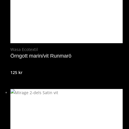
Wasa Ecotextil
Örngott marin/vit Runmarö
125
kr