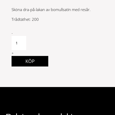
Sköna dra-på-lakan av bomullsatin med resår.
Trådtäthet: 200
Dra
-
på
lakan
satin
+
180x200
KÖP
Vit
quantity