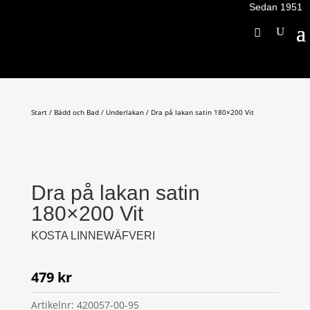
Sedan 1951
Start
/
Bädd och Bad
/
Underlakan
/ Dra på lakan satin 180×200 Vit
Dra på lakan satin
180×200 Vit
KOSTA LINNEWÄFVERI
479
kr
Artikelnr:
420057-00-95