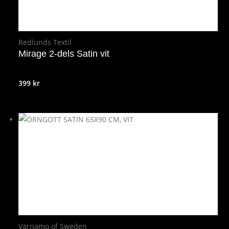
Redlunds Textil
Mirage 2-dels Satin vit
399
kr
Värnamo of Sweden