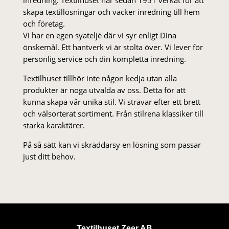
skapa textillösningar och vacker inredning till hem
och företag.
Vi har en egen syateljé där vi syr enligt Dina
önskemål. Ett hantverk vi är stolta över. Vi lever för
personlig service och din kompletta inredning.
Textilhuset tillhör inte någon kedja utan alla
produkter är noga utvalda av oss. Detta för att
kunna skapa vår unika stil. Vi strä­var efter ett brett
och välsorterat sor­ti­ment. Från stil­rena klas­siker till
starka karaktärer.
På så sätt kan vi skräddarsy en lösning som passar
just ditt behov.
Textilhuset Zeer AB