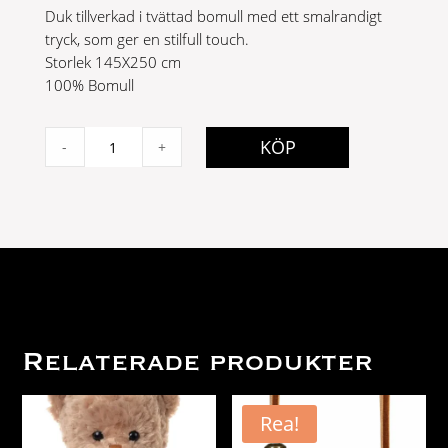
Duk tillverkad i tvättad bomull med ett smalrandigt
tryck, som ger en stilfull touch.
Storlek 145X250 cm
100% Bomull
YOKO
KÖP
-
+
DUK
CHOKLAD
quantity
Relaterade produkter
Rea!