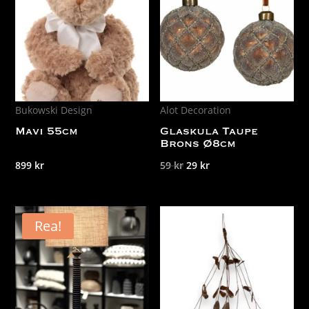
Bukowski Design
Alot Decoration
Mavi 55cm
Glaskula Taupe
Brons Ø8cm
Det
Det
899
kr
59
kr
29
kr
ursprungliga
nuvarande
priset
priset
var:
är:
Rea!
59 kr.
29 kr.