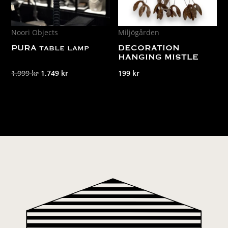
Noori Objects
Miljögården
PURA table lamp
DECORATION
HANGING MISTLE
Det
Det
1.999
kr
1.749
kr
199
kr
ursprungliga
nuvarande
priset
priset
var:
är:
1.999 kr.
1.749 kr.