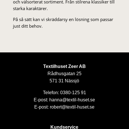
och välsorterat sor­ti­ment. Från stil­rena klas­siker till
starka karaktärer.
På så sätt kan vi skräddarsy en lösning som passar
just ditt behov.
Textilhuset Zeer AB
Rådhusgatan 25
571 31 Nässjö
Telefon: 0380-125 91
E-post: hanna@textil-huset.se
E-post: robert@textil-huset.se
Kundservice