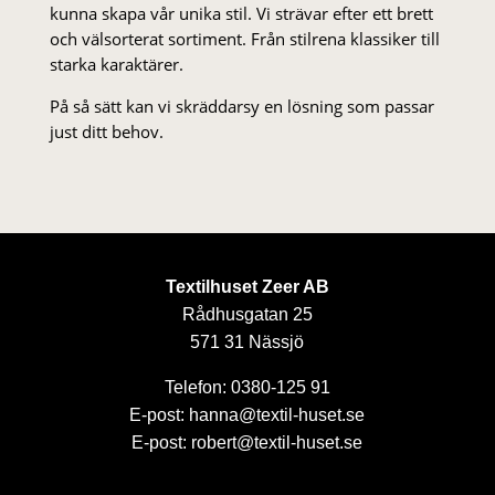
kunna skapa vår unika stil. Vi strä­var efter ett brett
och välsorterat sor­ti­ment. Från stil­rena klas­siker till
starka karaktärer.
På så sätt kan vi skräddarsy en lösning som passar
just ditt behov.
Textilhuset Zeer AB
Rådhusgatan 25
571 31 Nässjö
Telefon: 0380-125 91
E-post: hanna@textil-huset.se
E-post: robert@textil-huset.se