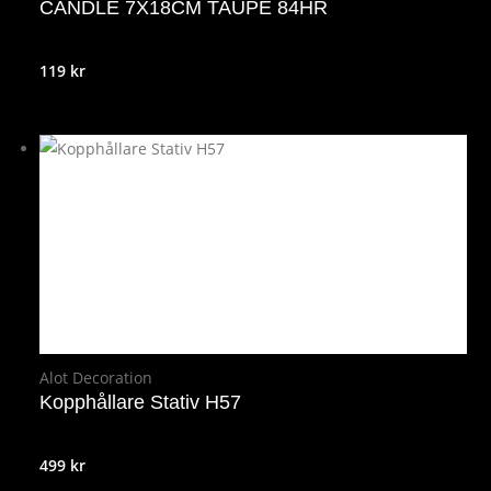
CANDLE 7X18CM TAUPE 84HR
119
kr
Alot Decoration
Kopphållare Stativ H57
499
kr