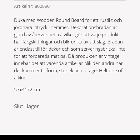
ursprungliga
nuvarande
Artikelnr:
800890
priset
priset
var:
är:
Duka med Wooden Round Board för ett rustikt och
399 kr.
279 kr.
jordnära intryck i hemmet. Dekorationsbrädan är
gjord av återvunnet trä vilket gör att varje produkt
har färgskiftningar och blir unika av sitt slag. Brädan
är endast till för dekor och som serveringsbricka, inte
för att förbereda mat på. Då produkten är vintage
innebär det att varenda artikel är olik den andra när
det kommer till form, storlek och slitage. Helt one of
a kind.
57x41x2 cm
Slut i lager