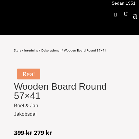
Sedan 1951
Start
/
Inredning
/
Dekorationer
/ Wooden Board Round 57×41
Rea!
Wooden Board Round
57×41
Boel & Jan
Jakobsdal
Det
Det
399
kr
279
kr