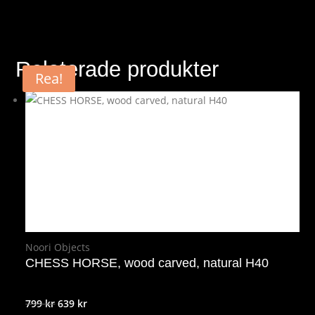
Relaterade produkter
Rea!
Noori Objects
CHESS HORSE, wood carved, natural H40
Det
Det
799
kr
639
kr