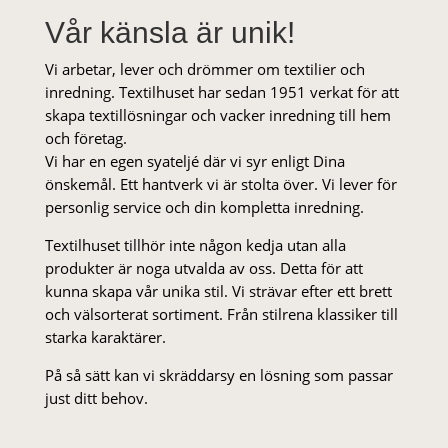
Vår känsla är unik!
Vi arbetar, lever och drömmer om textilier och
inredning. Textilhuset har sedan 1951 verkat för att
skapa textillösningar och vacker inredning till hem
och företag.
Vi har en egen syateljé där vi syr enligt Dina
önskemål. Ett hantverk vi är stolta över. Vi lever för
personlig service och din kompletta inredning.
Textilhuset tillhör inte någon kedja utan alla
produkter är noga utvalda av oss. Detta för att
kunna skapa vår unika stil. Vi strä­var efter ett brett
och välsorterat sor­ti­ment. Från stil­rena klas­siker till
starka karaktärer.
På så sätt kan vi skräddarsy en lösning som passar
just ditt behov.