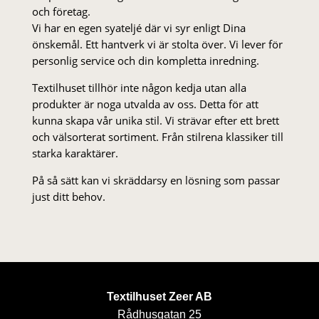
och företag.
Vi har en egen syateljé där vi syr enligt Dina
önskemål. Ett hantverk vi är stolta över. Vi lever för
personlig service och din kompletta inredning.
Textilhuset tillhör inte någon kedja utan alla
produkter är noga utvalda av oss. Detta för att
kunna skapa vår unika stil. Vi strä­var efter ett brett
och välsorterat sor­ti­ment. Från stil­rena klas­siker till
starka karaktärer.
På så sätt kan vi skräddarsy en lösning som passar
just ditt behov.
Textilhuset Zeer AB
Rådhusgatan 25