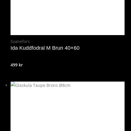
Svanefors
Ida Kuddfodral M Brun 40×60
499
kr