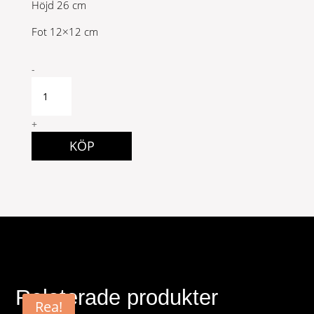
Höjd 26 cm
Fot 12×12 cm
Westminister
-
Bordslampa
quantity
+
KÖP
Relaterade produkter
Rea!