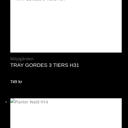
var:
är:
799 kr.
639 kr.
Miljögården
TRAY GORDES 3 TIERS H31
749
kr