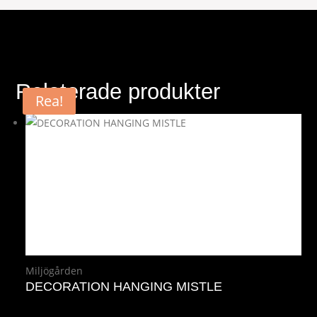
Relaterade produkter
Rea!
Miljögården
DECORATION HANGING MISTLE