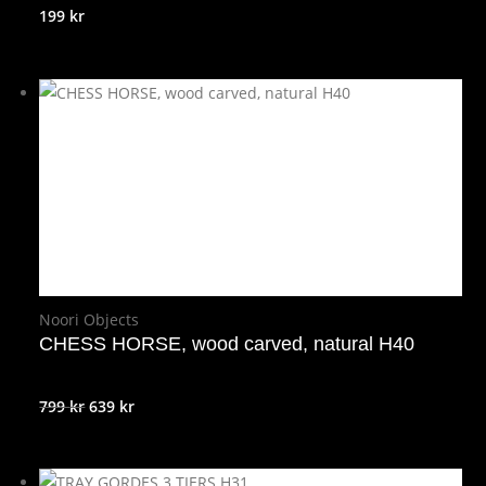
199
kr
Noori Objects
CHESS HORSE, wood carved, natural H40
Det
Det
799
kr
639
kr
ursprungliga
nuvarande
priset
priset