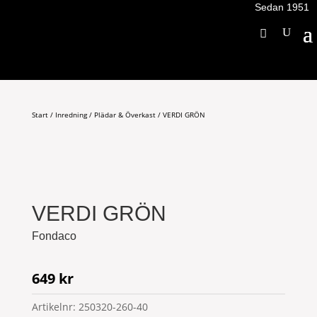
Sedan 1951
Start
/
Inredning
/
Plädar & Överkast
/ VERDI GRÖN
VERDI GRÖN
Fondaco
649
kr
Artikelnr:
250320-260-40