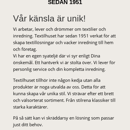
SEDAN 1951
Vår känsla är unik!
Vi arbetar, lever och drömmer om textilier och
inredning. Textilhuset har sedan 1951 verkat för att
skapa textillösningar och vacker inredning till hem
och företag.
Vi har en egen syateljé där vi syr enligt Dina
önskemål. Ett hantverk vi är stolta över. Vi lever för
personlig service och din kompletta inredning.
Textilhuset tillhör inte någon kedja utan alla
produkter är noga utvalda av oss. Detta för att
kunna skapa vår unika stil. Vi strä­var efter ett brett
och välsorterat sor­ti­ment. Från stil­rena klas­siker till
starka karaktärer.
På så sätt kan vi skräddarsy en lösning som passar
just ditt behov.