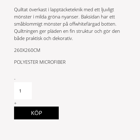
Quiltat överkast i lapptäcketeknik med ett ljuvligt
mönster i milda gröna nyanser. Baksidan har ett
småblommigt mönster på offwhitefärgad botten.
Quiltningen ger pläden en fin struktur och gör den
både praktisk och dekorativ.
260X260CM
POLYESTER MICROFIBER
VERDI
-
GRÖN
quantity
+
KÖP