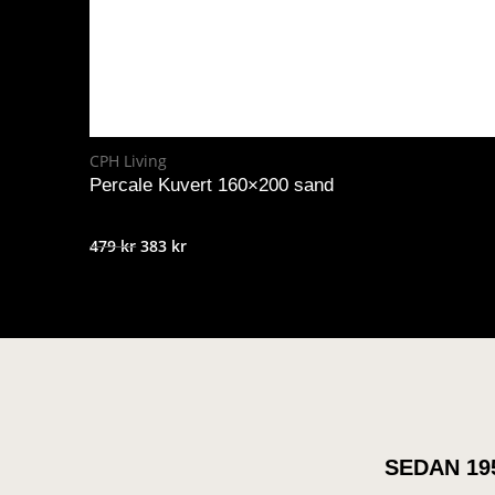
CPH Living
Percale Kuvert 160×200 sand
Det
Det
479
kr
383
kr
ursprungliga
nuvarande
priset
priset
var:
är:
479 kr.
383 kr.
SEDAN 19