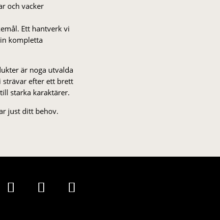
gar och vacker
kemål. Ett hantverk vi
 din kompletta
odukter är noga utvalda
strä­var efter ett brett
 till starka karaktärer.
r just ditt behov.