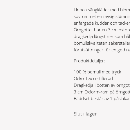
Linnea sängkläder med blomm
sovrummet en mysig stämnin
enfärgade kuddar och täcken
Örngottet har en 3 cm oxfor
dragkedja längst ner som hål
bomullskvaliteten säkerställ
förutsättningar för en god n
Produktdetaljer:
100 % bomull med tryck
Oeko-Tex certifierad
Dragkedja i botten av örngot
3 cm Oxform-ram på örngot
Bäddset består av 1 påslaka
Slut i lager