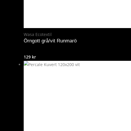
Wasa Ecotextil
Örngott grå/vit Runmarö
129
kr