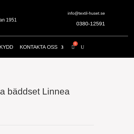
info@textil-huset.se
an 1951
0380-12591
KYDD
KONTAKTA OSS
ea bäddset Linnea