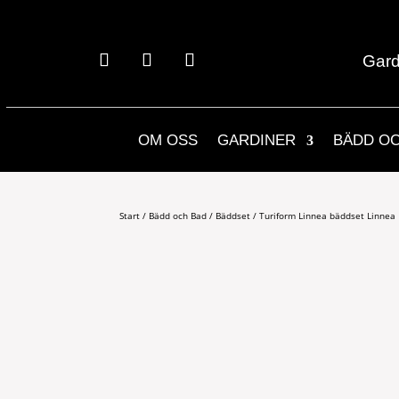
Gard
OM OSS
GARDINER
BÄDD O
Start
/
Bädd och Bad
/
Bäddset
/ Turiform Linnea bäddset Linnea