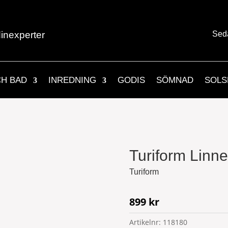
inexperter
Sed
CH BAD
INREDNING
GODIS
SÖMNAD
SOLS
Turiform Linn
Turiform
899
kr
Artikelnr:
118180