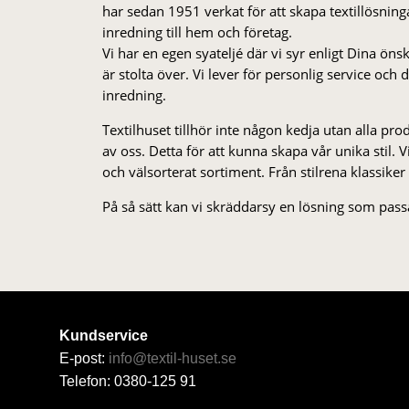
har sedan 1951 verkat för att skapa textillösnin
inredning till hem och företag.
Vi har en egen syateljé där vi syr enligt Dina öns
är stolta över. Vi lever för personlig service och
inredning.
Textilhuset tillhör inte någon kedja utan alla pr
av oss. Detta för att kunna skapa vår unika stil. Vi 
och välsorterat sor­ti­ment. Från stil­rena klas­siker
På så sätt kan vi skräddarsy en lösning som passa
Kundservice
E-post:
info@textil-huset.se
Telefon: 0380-125 91