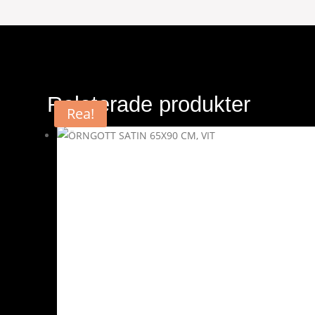
Relaterade produkter
Rea!