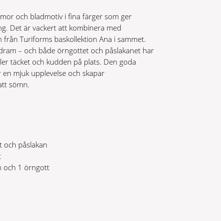
or och bladmotiv i fina färger som ger
g. Det är vackert att kombinera med
 från Turiforms baskollektion Ana i sammet.
dram – och både örngottet och påslakanet har
ler täcket och kudden på plats. Den goda
er en mjuk upplevelse och skapar
att sömn.
t och påslakan
t
n och 1 örngott