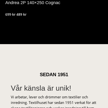
Andrea 2P 140×250 Cognac
Det
Det
699
kr
489
kr
ursprungliga
nuvarande
priset
priset
var:
är:
699 kr.
489 kr.
SEDAN 1951
Vår känsla är unik!
Vi arbetar, lever och drömmer om textilier och
inredning. Textilhuset har sedan 1951 verkat för att