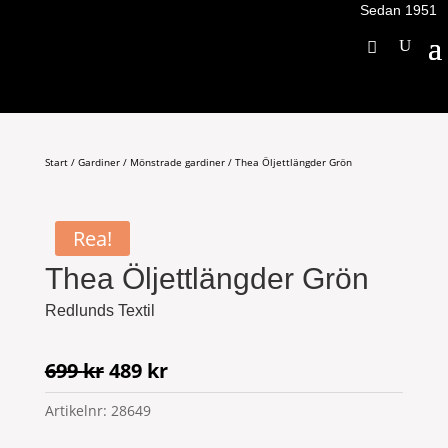
Sedan 1951
Start
/
Gardiner
/
Mönstrade gardiner
/ Thea Öljettlängder Grön
Rea!
Thea Öljettlängder Grön
Redlunds Textil
Det
Det
699
kr
489
kr
ursprungliga
nuvarande
Artikelnr:
28649
priset
priset
var:
är: