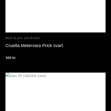
Boel & Jan
,
Jakobsdal
Cruella Metervara Prick svart
369
kr