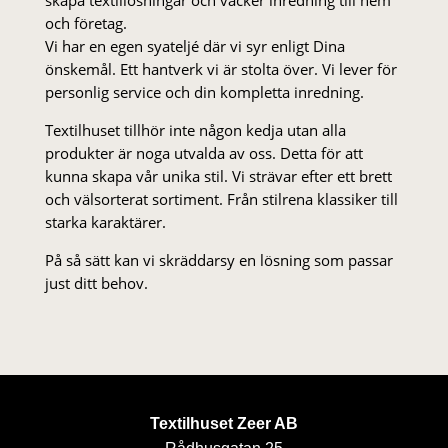
skapa textillösningar och vacker inredning till hem
och företag.
Vi har en egen syateljé där vi syr enligt Dina
önskemål. Ett hantverk vi är stolta över. Vi lever för
personlig service och din kompletta inredning.
Textilhuset tillhör inte någon kedja utan alla
produkter är noga utvalda av oss. Detta för att
kunna skapa vår unika stil. Vi strä­var efter ett brett
och välsorterat sor­ti­ment. Från stil­rena klas­siker till
starka karaktärer.
På så sätt kan vi skräddarsy en lösning som passar
just ditt behov.
Textilhuset Zeer AB