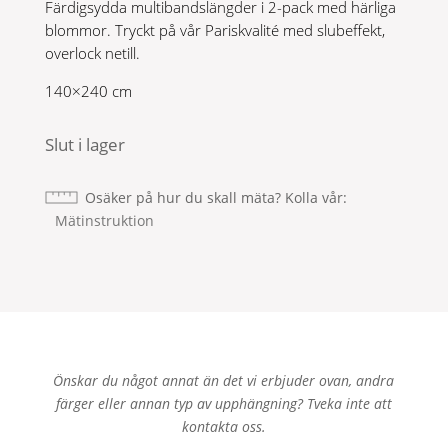
Färdigsydda multibandslängder i 2-pack med härliga
699 kr.
489 kr.
blommor. Tryckt på vår Pariskvalité med slubeffekt,
overlock netill.
140×240 cm
Slut i lager
Osäker på hur du skall mäta? Kolla vår
Mätinstruktion
Önskar du något annat än det vi erbjuder ovan, andra
färger eller annan typ av upphängning? Tveka inte att
kontakta oss.