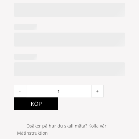
Alan
-
+
2P
140x250
KÖP
Marin
quantity
Osäker på hur du skall mäta? Kolla vår
Mätinstruktion