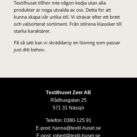
Textilhuset tillhör inte någon kedja utan alla
produkter är noga utvalda av oss. Detta för att
kunna skapa vår unika stil. Vi strä­var efter ett brett
och välsorterat sor­ti­ment. Från stil­rena klas­siker till
starka karaktärer.
På så sätt kan vi skräddarsy en lösning som passar
just ditt behov.
Textilhuset Zeer AB
Rådhusgatan 25
571 31 Nässjö
Telefon: 0380-125 91
E-post: hanna@textil-huset.se
E-post: robert@textil-huset.se