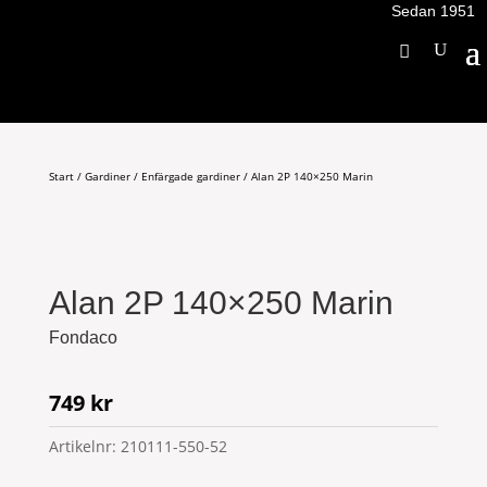
Sedan 1951
Start
/
Gardiner
/
Enfärgade gardiner
/ Alan 2P 140×250 Marin
Alan 2P 140×250 Marin
Fondaco
749
kr
Artikelnr:
210111-550-52