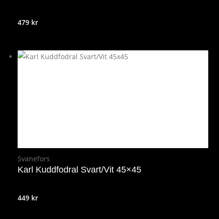
479
kr
Svanefors
Karl Kuddfodral Svart/Vit 45×45
449
kr