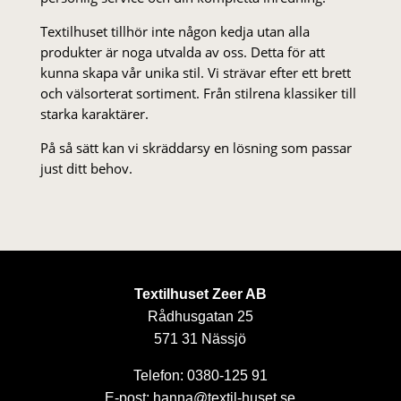
Textilhuset tillhör inte någon kedja utan alla
produkter är noga utvalda av oss. Detta för att
kunna skapa vår unika stil. Vi strä­var efter ett brett
och välsorterat sor­ti­ment. Från stil­rena klas­siker till
starka karaktärer.
På så sätt kan vi skräddarsy en lösning som passar
just ditt behov.
Textilhuset Zeer AB
Rådhusgatan 25
571 31 Nässjö
Telefon: 0380-125 91
E-post: hanna@textil-huset.se