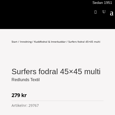
Sedan 1951
Start
/
Inredning
/
Kuddfodral & Innerkuddar
/ Surfers fodral 45×45 multi
Surfers fodral 45×45 multi
Redlunds Textil
279
kr
Artikelnr:
29767