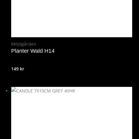
Miljögården
Planter Wald H14
149
kr