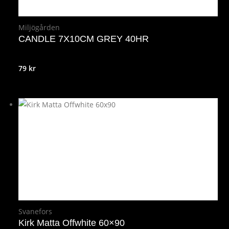
Miljögården
CANDLE 7X10CM GREY 40HR
79
kr
Svanefors
Kirk Matta Offwhite 60×90