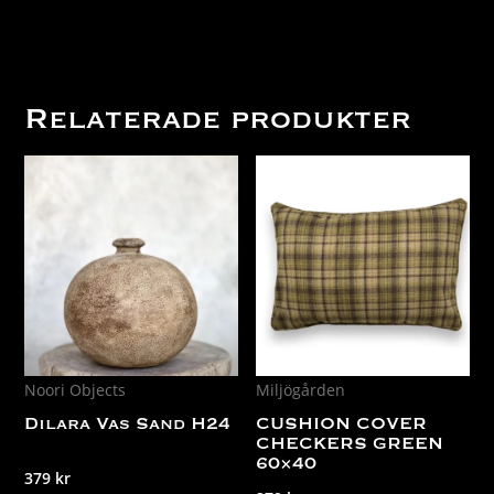
Relaterade produkter
Noori Objects
Miljögården
Dilara Vas Sand H24
CUSHION COVER
CHECKERS GREEN
60×40
379
kr