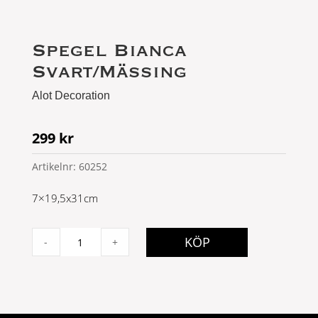
Spegel Bianca
Svart/Mässing
Alot Decoration
299
kr
Artikelnr:
60252
7×19,5x31cm
Spegel
KÖP
-
+
Bianca
Svart/Mässing
quantity