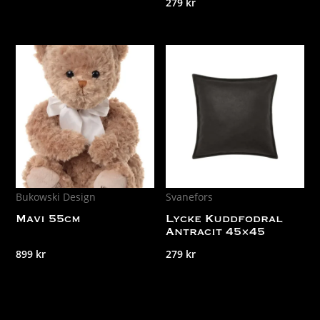
279
kr
Bukowski Design
Svanefors
Mavi 55cm
Lycke Kuddfodral
Antracit 45×45
899
kr
279
kr