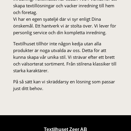
skapa textillösningar och vacker inredning till hem
och företag.
Vi har en egen syateljé där vi syr enligt Dina
önskemål. Ett hantverk vi är stolta över. Vi lever för
personlig service och din kompletta inredning.
Textilhuset tillhör inte någon kedja utan alla
produkter är noga utvalda av oss. Detta för att
kunna skapa vår unika stil. Vi strä­var efter ett brett
och välsorterat sor­ti­ment. Från stil­rena klas­siker till
starka karaktärer.
På så sätt kan vi skräddarsy en lösning som passar
just ditt behov.
Textilhuset Zeer AB