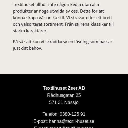
Textilhuset tillhör inte någon kedja utan alla
produkter är noga utvalda av oss. Detta för att
kunna skapa vår unika stil. Vi strä­var efter ett brett
och välsorterat sor­ti­ment. Från stil­rena klas­siker till
starka karaktärer.
På så sätt kan vi skräddarsy en lösning som passar
just ditt behov.
Textilhuset Zeer AB
Rådhusgatan 25
571 31 Nässjö
Telefon: 0380-125 91
E-post: hanna@textil-huset.se