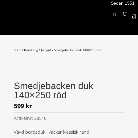
Sedan 1951
Start
/
Inredning
/
Julpynt
/ Smedjebacken duk 140×250 röd
Smedjebacken duk
140×250 röd
599
kr
Artikelnr:
28510
Vävd bordsduk i vacker klassisk rand.