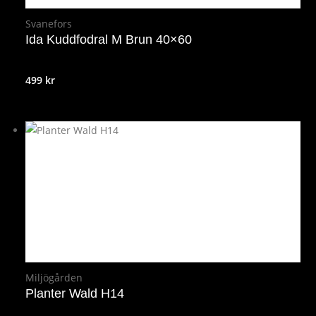
Svanefors
Ida Kuddfodral M Brun 40×60
499
kr
Miljögården
Planter Wald H14