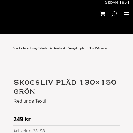
Sedan 1951
Start
/
Inredning
/
Plädar & Överkast
/ Skogsliv pläd 130×150 grön
Skogsliv pläd 130×150
grön
Redlunds Textil
249
kr
Artikelnr:
28158