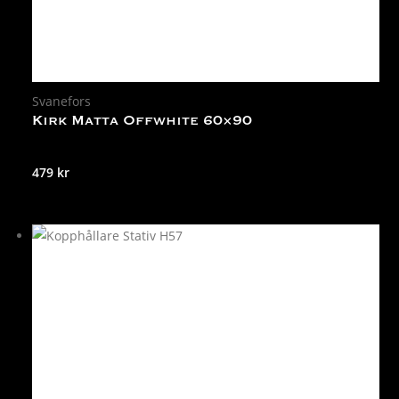
Svanefors
Kirk Matta Offwhite 60×90
479
kr