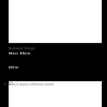
Bukowski Design
Mavi 55cm
899
kr