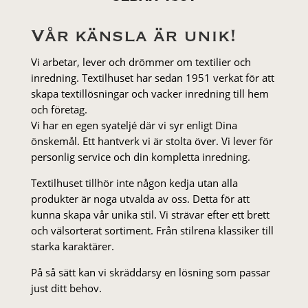
Vår känsla är unik!
Vi arbetar, lever och drömmer om textilier och
inredning. Textilhuset har sedan 1951 verkat för att
skapa textillösningar och vacker inredning till hem
och företag.
Vi har en egen syateljé där vi syr enligt Dina
önskemål. Ett hantverk vi är stolta över. Vi lever för
personlig service och din kompletta inredning.
Textilhuset tillhör inte någon kedja utan alla
produkter är noga utvalda av oss. Detta för att
kunna skapa vår unika stil. Vi strä­var efter ett brett
och välsorterat sor­ti­ment. Från stil­rena klas­siker till
starka karaktärer.
På så sätt kan vi skräddarsy en lösning som passar
just ditt behov.