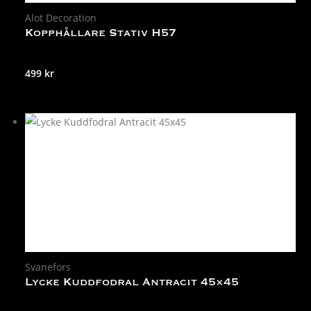
Alot Decoration
Kopphållare Stativ H57
499
kr
Svanefors
Lycke Kuddfodral Antracit 45×45