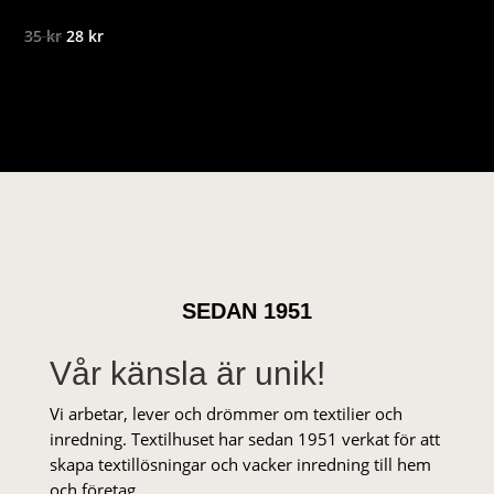
Det
Det
35
kr
28
kr
ursprungliga
nuvarande
priset
priset
var:
är:
35 kr.
28 kr.
SEDAN 1951
Vår känsla är unik!
Vi arbetar, lever och drömmer om textilier och
inredning. Textilhuset har sedan 1951 verkat för att
skapa textillösningar och vacker inredning till hem
och företag.