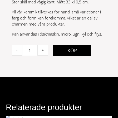
Stor skål med vågig kant. Mått 33 x10,5 cm.
All vår keramik tillverkas för hand, små variationer i
färg och form kan förekomma, vilket är en del av
charmen med våra produkter.
Kan användas i dsikmaskin, micro, ugn, kyl och frys.
Skål
KÖP
-
+
Provence
stor
Grafit
quantity
Relaterade produkter