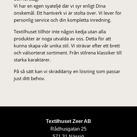
Vi har en egen syateljé där vi syr enligt Dina
önskemål. Ett hantverk vi är stolta över. Vi lever för
personlig service och din kompletta inredning.
Textilhuset tillhör inte någon kedja utan alla
produkter är noga utvalda av oss. Detta för att
kunna skapa vår unika stil. Vi strä­var efter ett brett
och välsorterat sor­ti­ment. Från stil­rena klas­siker till
starka karaktärer.
På så sätt kan vi skräddarsy en lösning som passar
just ditt behov.
Textilhuset Zeer AB
Rådhusgatan 25
571 31 Nässjö