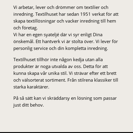
Vi arbetar, lever och drömmer om textilier och
inredning. Textilhuset har sedan 1951 verkat för att
skapa textillösningar och vacker inredning till hem
och företag.
Vi har en egen syateljé där vi syr enligt Dina
önskemål. Ett hantverk vi är stolta över. Vi lever för
personlig service och din kompletta inredning.
Textilhuset tillhör inte någon kedja utan alla
produkter är noga utvalda av oss. Detta för att
kunna skapa vår unika stil. Vi strä­var efter ett brett
och välsorterat sor­ti­ment. Från stil­rena klas­siker till
starka karaktärer.
På så sätt kan vi skräddarsy en lösning som passar
just ditt behov.