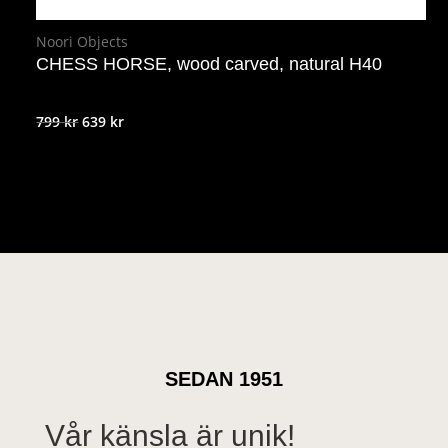
Noori Objects
CHESS HORSE, wood carved, natural H40
Det
Det
799
kr
639
kr
ursprungliga
nuvarande
priset
priset
var:
är:
799 kr.
639 kr.
SEDAN 1951
Vår känsla är unik!