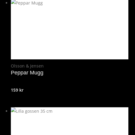
var:
är:
59 kr.
29 kr.
Olsson & Jensen
Peppar Mugg
159
kr