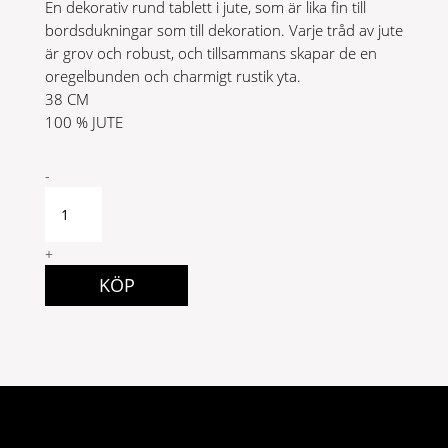
En dekorativ rund tablett i jute, som är lika fin till
bordsdukningar som till dekoration. Varje tråd av jute
är grov och robust, och tillsammans skapar de en
oregelbunden och charmigt rustik yta.
38 CM
100 % JUTE
Sigge
-
Tablett
d38
Grafit
+
quantity
KÖP