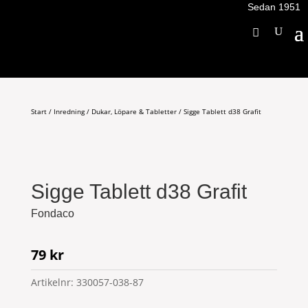
Sedan 1951
Start
/
Inredning
/
Dukar, Löpare & Tabletter
/ Sigge Tablett d38 Grafit
Sigge Tablett d38 Grafit
Fondaco
79
kr
Artikelnr:
330057-038-87