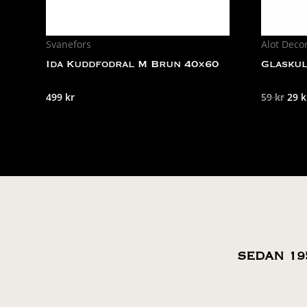
Svanefors
Alot Deco
Ida Kuddfodral M Brun 40×60
Glaskul
Det
499
kr
59
kr
29
k
ursp
pris
var:
59 k
SEDAN 19