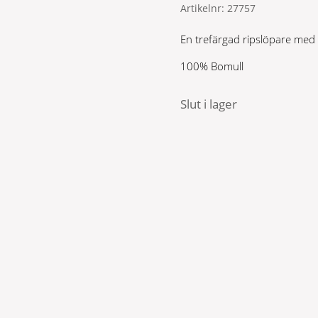
Artikelnr:
27757
En trefärgad ripslöpare med 
100% Bomull
Slut i lager