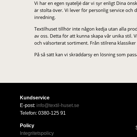
Vi har en egen syateljé där vi syr enligt Dina öns
är stolta över. Vi lever för personlig service och
inredning.
Textilhuset tillhör inte någon kedja utan alla pr
av oss. Detta för att kunna skapa vår unika stil. Vi 
och välsorterat sor­ti­ment. Från stil­rena klas­siker
På så sätt kan vi skräddarsy en lösning som passa
Kundservice
E-post:
info@textil-huset.se
Telefon: 0380-125 91
Policy
Integritetspolicy