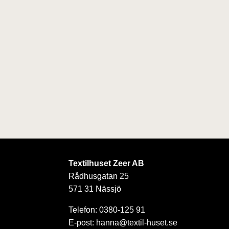
Textilhuset Zeer AB
Rådhusgatan 25
571 31 Nässjö
Telefon: 0380-125 91
E-post: hanna@textil-huset.se