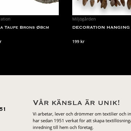
ration
Miljögården
a Taupe Brons Ø8cm
DECORATION HANGING 
Det
r
199
kr
rungliga
nuvarande
et
priset
är:
r.
29 kr.
Vår känsla är unik!
51
Vi arbetar, lever och drömmer om textilier och i
har sedan 1951 verkat för att skapa textillösnin
inredning till hem och företag.