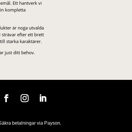
kemål. Ett hantverk vi
 din kompletta
odukter är noga utvalda
strä­var efter ett brett
 till starka karaktärer.
r just ditt behov.
Säkra betalningar via Payson.