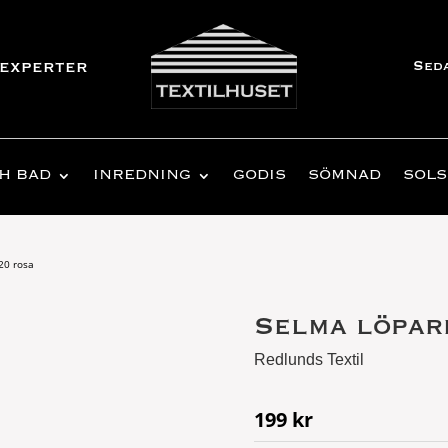
Sed
experter
H BAD
INREDNING
GODIS
SÖMNAD
SOLS
20 rosa
Selma löpar
Redlunds Textil
199
kr