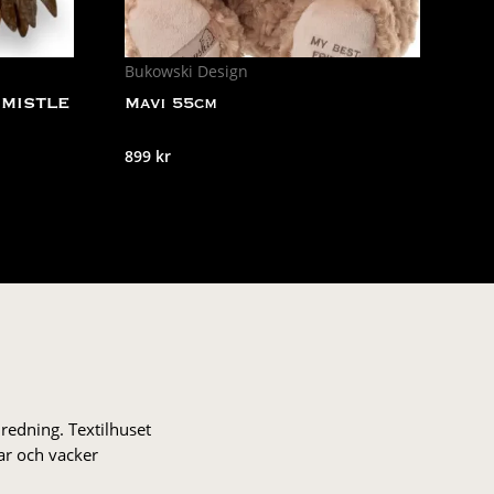
Bukowski Design
MISTLE
Mavi 55cm
899
kr
nredning. Textilhuset
gar och vacker