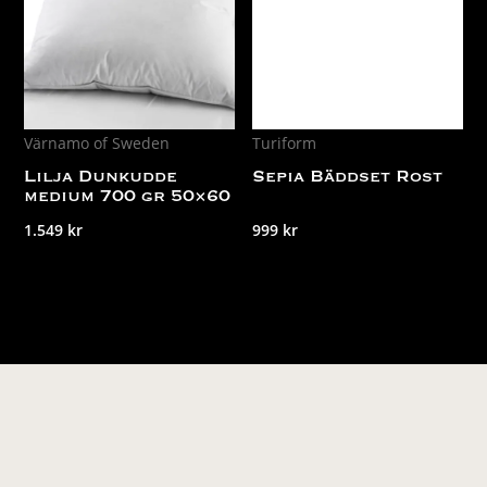
Värnamo of Sweden
Turiform
Lilja Dunkudde
Sepia Bäddset Rost
medium 700 gr 50×60
1.549
kr
999
kr