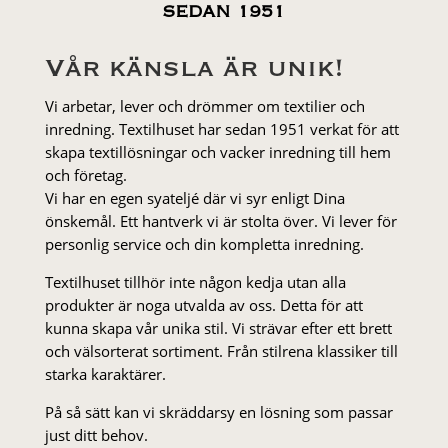
SEDAN 1951
Vår känsla är unik!
Vi arbetar, lever och drömmer om textilier och
inredning. Textilhuset har sedan 1951 verkat för att
skapa textillösningar och vacker inredning till hem
och företag.
Vi har en egen syateljé där vi syr enligt Dina
önskemål. Ett hantverk vi är stolta över. Vi lever för
personlig service och din kompletta inredning.
Textilhuset tillhör inte någon kedja utan alla
produkter är noga utvalda av oss. Detta för att
kunna skapa vår unika stil. Vi strä­var efter ett brett
och välsorterat sor­ti­ment. Från stil­rena klas­siker till
starka karaktärer.
På så sätt kan vi skräddarsy en lösning som passar
just ditt behov.