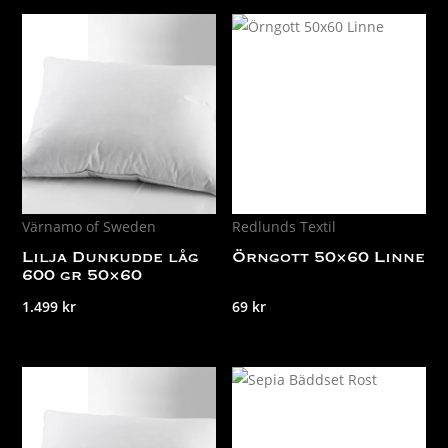
Värnamo of Sweden
Redlunds Textil
Lilja Dunkudde låg
Örngott 50×60 Linne
600 gr 50×60
1.499
kr
69
kr