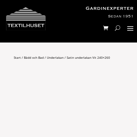
Gardinexperter
Sedan 1951
Start
/
Bädd och Bad
/
Underlakan
/ Satin underlakan Vit 240×260