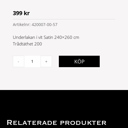
399
kr
Artikelnr:
420007-00-57
Underlakan i vit Satin 240×260 cm
Trådtäthet 200
Satin
KÖP
-
+
underlakan
Vit
240x260
quantity
Relaterade produkter