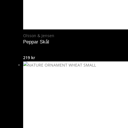
Olsson & Jensen
Peppar Skål
219
kr