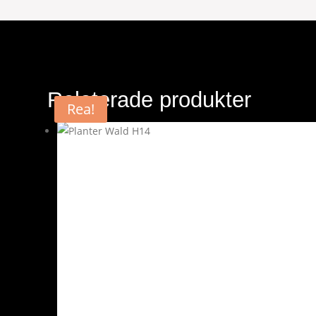
Relaterade produkter
Rea!