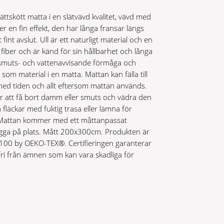
ättskött matta i en slätvävd kvalitet, vävd med
 en fin effekt, den har långa fransar längs
int avslut. Ull är ett naturligt material och en
k fiber och är känd för sin hållbarhet och långa
ig smuts- och vattenavvisande förmåga och
som material i en matta. Mattan kan fälla till
med tiden och allt eftersom mattan används.
r att få bort damm eller smuts och vädra den
fläckar med fuktig trasa eller lämna för
Mattan kommer med ett måttanpassat
igga på plats. Mått 200x300cm. Produkten är
 100 by OEKO-TEX®. Certifieringen garanterar
fri från ämnen som kan vara skadliga för