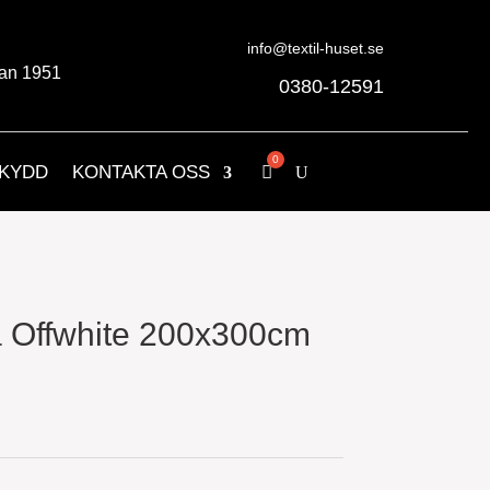
info@textil-huset.se
an 1951
0380-12591
KYDD
KONTAKTA OSS
 Offwhite 200x300cm