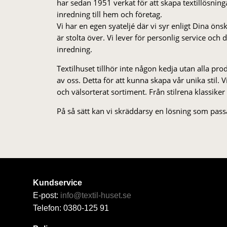
har sedan 1951 verkat för att skapa textillösnin
inredning till hem och företag.
Vi har en egen syateljé där vi syr enligt Dina öns
är stolta över. Vi lever för personlig service och
inredning.
Textilhuset tillhör inte någon kedja utan alla pr
av oss. Detta för att kunna skapa vår unika stil. Vi 
och välsorterat sor­ti­ment. Från stil­rena klas­siker
På så sätt kan vi skräddarsy en lösning som passa
Kundservice
E-post:
info@textil-huset.se
Telefon: 0380-125 91