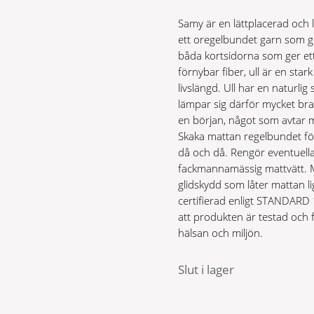
Samy är en lättplacerad och l
ett oregelbundet garn som ger
båda kortsidorna som ger ett f
förnybar fiber, ull är en star
livslängd. Ull har en naturl
lämpar sig därför mycket bra 
en början, något som avtar 
Skaka mattan regelbundet fö
då och då. Rengör eventuella 
fackmannamässig mattvätt. 
glidskydd som låter mattan l
certifierad enligt STANDARD
att produkten är testad och 
hälsan och miljön.
Slut i lager