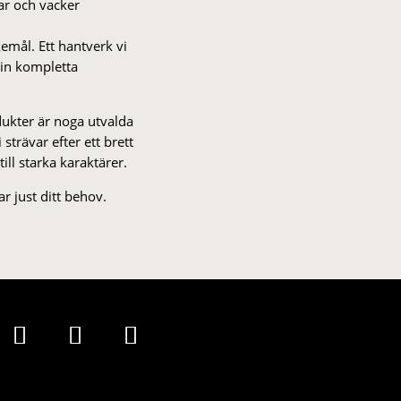
gar och vacker
kemål. Ett hantverk vi
 din kompletta
odukter är noga utvalda
strä­var efter ett brett
 till starka karaktärer.
r just ditt behov.