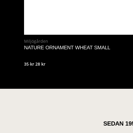
Miljögården
NATURE ORNAMENT WHEAT SMALL
Det
Det
35
kr
28
kr
ursprungliga
nuvarande
priset
priset
var:
är:
35 kr.
28 kr.
SEDAN 19