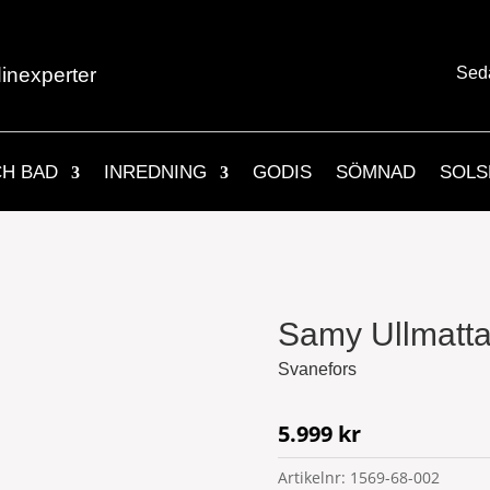
inexperter
Sed
CH BAD
INREDNING
GODIS
SÖMNAD
SOLS
Samy Ullmatta
Svanefors
5.999
kr
Artikelnr:
1569-68-002