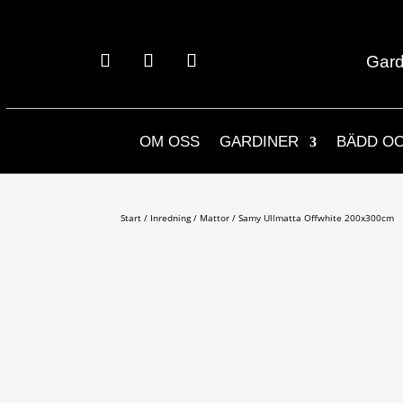
Gard
OM OSS
GARDINER
BÄDD O
Start
/
Inredning
/
Mattor
/ Samy Ullmatta Offwhite 200x300cm