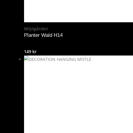
Miljögården
Planter Wald H14
149
kr