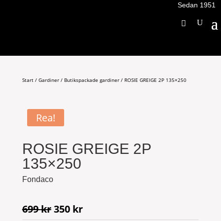
Sedan 1951
Start
/
Gardiner
/
Butikspackade gardiner
/ ROSIE GREIGE 2P 135×250
Rea!
ROSIE GREIGE 2P
135×250
Fondaco
Det
Det
699
kr
350
kr
ursprungliga
nuvarande