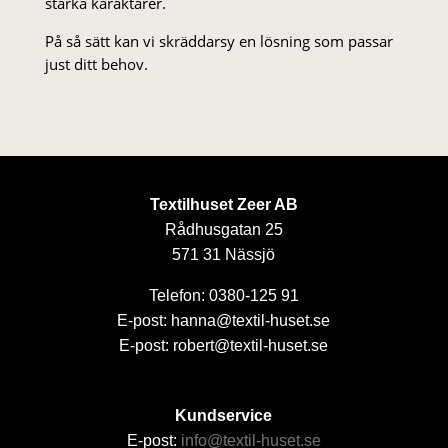
starka karaktärer.
På så sätt kan vi skräddarsy en lösning som passar
just ditt behov.
Textilhuset Zeer AB
Rådhusgatan 25
571 31 Nässjö
Telefon: 0380-125 91
E-post: hanna@textil-huset.se
E-post: robert@textil-huset.se
Kundservice
E-post:
info@textil-huset.se