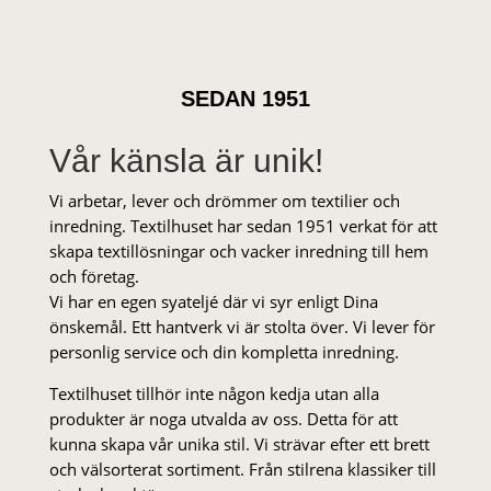
SEDAN 1951
Vår känsla är unik!
Vi arbetar, lever och drömmer om textilier och
inredning. Textilhuset har sedan 1951 verkat för att
skapa textillösningar och vacker inredning till hem
och företag.
Vi har en egen syateljé där vi syr enligt Dina
önskemål. Ett hantverk vi är stolta över. Vi lever för
personlig service och din kompletta inredning.
Textilhuset tillhör inte någon kedja utan alla
produkter är noga utvalda av oss. Detta för att
kunna skapa vår unika stil. Vi strä­var efter ett brett
och välsorterat sor­ti­ment. Från stil­rena klas­siker till