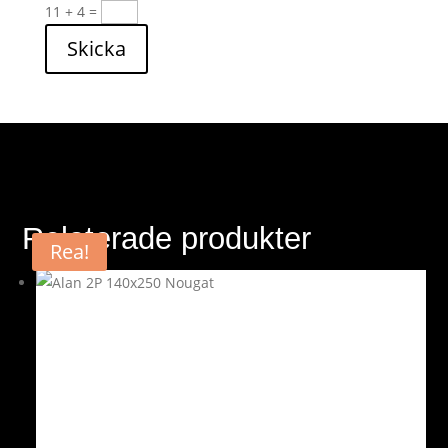
11 + 4
=
Skicka
Relaterade produkter
Rea!