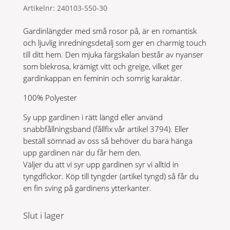
Artikelnr:
240103-550-30
priset
priset
var:
är:
Gardinlängder med små rosor på, är en romantisk
699 kr.
350 kr.
och ljuvlig inredningsdetalj som ger en charmig touch
till ditt hem. Den mjuka färgskalan består av nyanser
som blekrosa, krämigt vitt och greige, vilket ger
gardinkappan en feminin och somrig karaktär.
100% Polyester
Sy upp gardinen i rätt längd eller använd
snabbfållningsband (fållfix vår artikel 3794). Eller
beställ sömnad av oss så behöver du bara hänga
upp gardinen när du får hem den.
Väljer du att vi syr upp gardinen syr vi alltid in
tyngdfickor. Köp till tyngder (artikel tyngd) så får du
en fin sving på gardinens ytterkanter.
Slut i lager