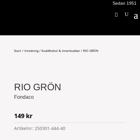
Sedan 1951
Start
/
Inredning
/
Kuddfodral & Innerkuddar
/ RIO GRÖN
RIO GRÖN
Fondaco
149
kr
Artikelnr:
250301-444-40