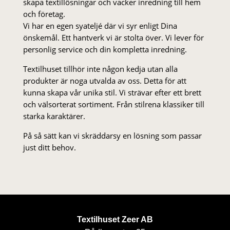
skapa textillösningar och vacker inredning till hem
och företag.
Vi har en egen syateljé där vi syr enligt Dina
önskemål. Ett hantverk vi är stolta över. Vi lever för
personlig service och din kompletta inredning.
Textilhuset tillhör inte någon kedja utan alla
produkter är noga utvalda av oss. Detta för att
kunna skapa vår unika stil. Vi strä­var efter ett brett
och välsorterat sor­ti­ment. Från stil­rena klas­siker till
starka karaktärer.
På så sätt kan vi skräddarsy en lösning som passar
just ditt behov.
Textilhuset Zeer AB