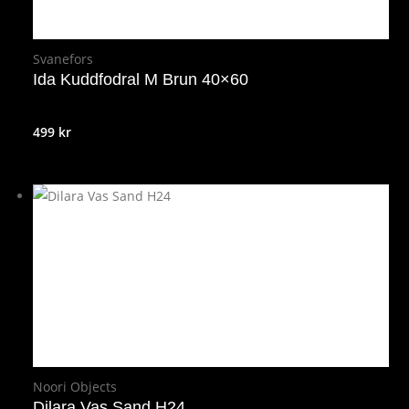
Svanefors
Ida Kuddfodral M Brun 40×60
499
kr
Noori Objects
Dilara Vas Sand H24