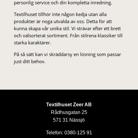
personlig service och din kompletta inredning.
Textilhuset tillhör inte någon kedja utan alla
produkter är noga utvalda av oss. Detta för att
kunna skapa vår unika stil. Vi strä­var efter ett brett
och välsorterat sor­ti­ment. Från stil­rena klas­siker till
starka karaktärer.
På så sätt kan vi skräddarsy en lösning som passar
just ditt behov.
Textilhuset Zeer AB
Rådhusgatan 25
571 31 Nässjö
Telefon: 0380-125 91