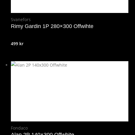
Svanefors
Rimy Gardin 1P 280×300 Offwihte
499
kr
Fondaco
Alan 2P 140×300 Offwhite