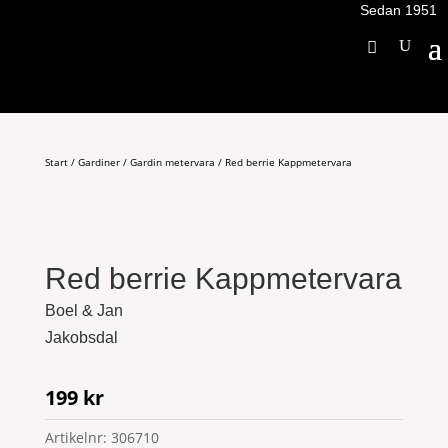
Sedan 1951
Start
/
Gardiner
/
Gardin metervara
/ Red berrie Kappmetervara
Red berrie Kappmetervara
Boel & Jan
Jakobsdal
199
kr
Artikelnr:
306710