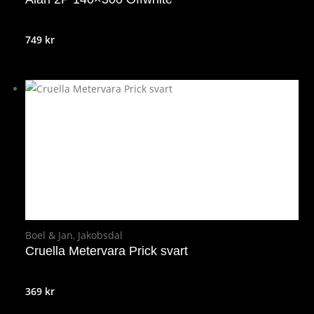
749
kr
Boel & Jan
,
Jakobsdal
Cruella Metervara Prick svart
369
kr