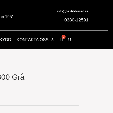
info@textil-huset.se
an 1951
0380-12591
KYDD
KONTAKTA OSS
300 Grå
nde