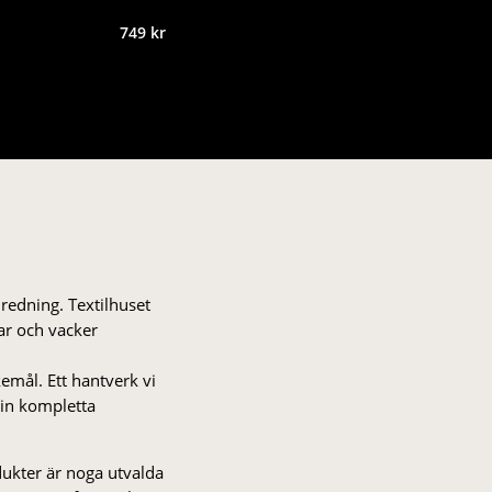
749
kr
nredning. Textilhuset
gar och vacker
kemål. Ett hantverk vi
 din kompletta
odukter är noga utvalda