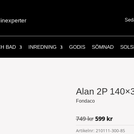
inexperter
Sed
CH BAD
INREDNING
GODIS
SÖMNAD
SOLS
Alan 2P 140×
Fondaco
Det
Det
749
kr
599
kr
ursprungliga
nuvara
Artikelnr:
210111-300-85
priset
priset