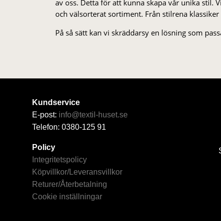
av oss. Detta för att kunna skapa vår unika stil. Vi 
och välsorterat sor­ti­ment. Från stil­rena klas­siker
På så sätt kan vi skräddarsy en lösning som passa
Kundservice
E-post:
info@textil-huset.se
Telefon: 0380-125 91
Policy
Integritetspolicy
Köpvillkor/Leveransvillkor
Returer/Återbetalning
Cookie inställningar