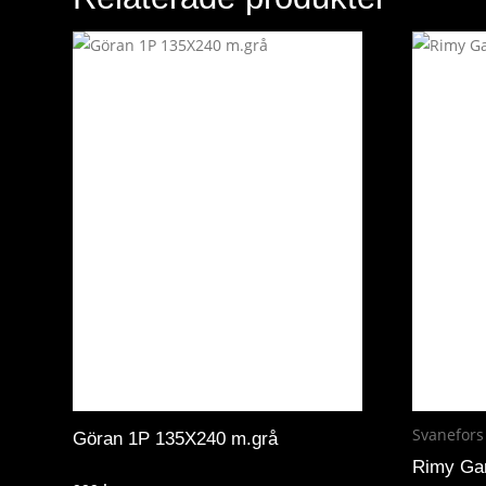
Svanefors
Göran 1P 135X240 m.grå
Rimy Gar