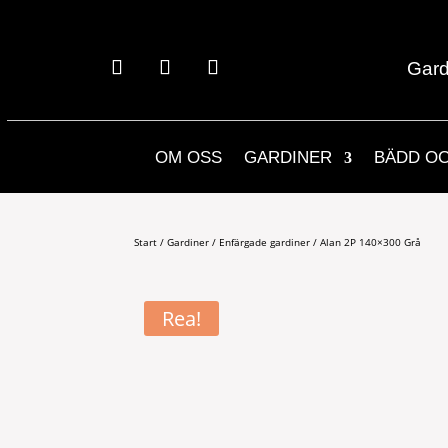
Gard
OM OSS
GARDINER
BÄDD O
Start
/
Gardiner
/
Enfärgade gardiner
/ Alan 2P 140×300 Grå
Rea!