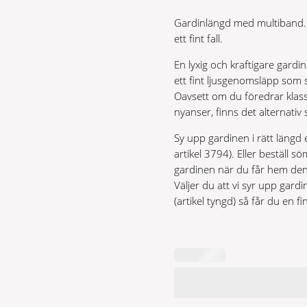
var:
är:
Gardinlängd med multiband. G
749 kr.
599 kr.
ett fint fall.
En lyxig och kraftigare gardi
ett fint ljusgenomsläpp som 
Oavsett om du föredrar klassis
nyanser, finns det alternativ 
Sy upp gardinen i rätt längd 
artikel 3794). Eller beställ
gardinen när du får hem den
Väljer du att vi syr upp gardin
(artikel tyngd) så får du en f