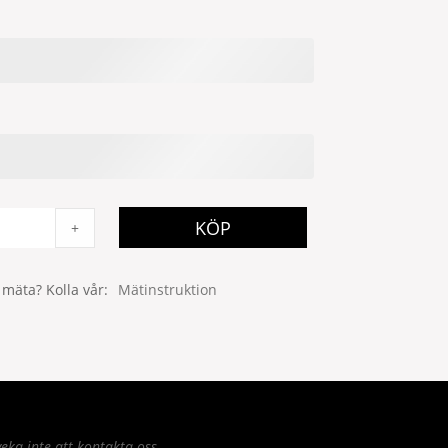
KÖP
+
 mäta? Kolla vår
Mätinstruktion
eka inte att kontakta oss.