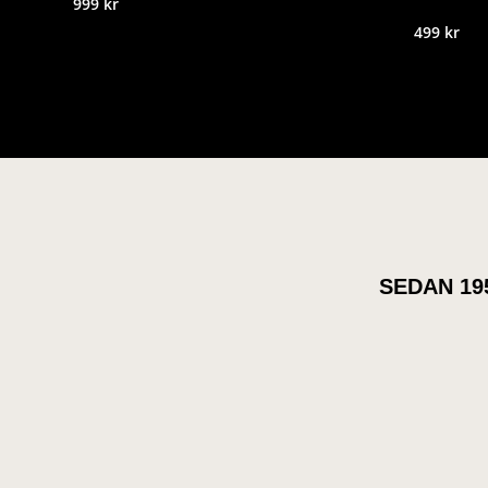
999
kr
499
kr
SEDAN 19