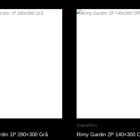
Svanefors
din 1P 280×300 Grå
Rimy Gardin 2P 140×300 O