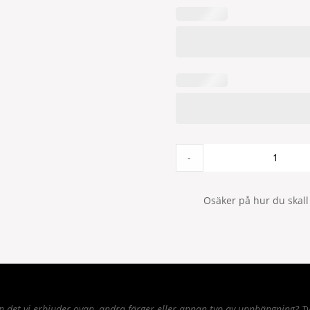
Alan
-
2P
140x300
Grå
Osäker på hur du skall
quantity
det vi erbjuder ovan, andra färger eller annan typ av upphängning? Tv