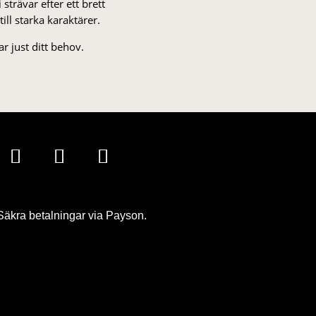
strä­var efter ett brett
 till starka karaktärer.
r just ditt behov.
Säkra betalningar via Payson.