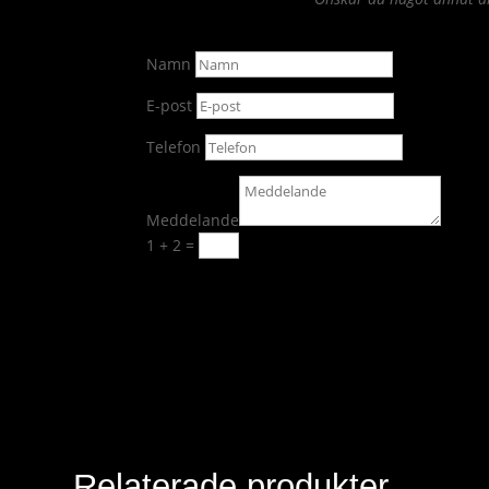
Namn
E-post
Telefon
Meddelande
1 + 2
=
Skicka
Relaterade produkter