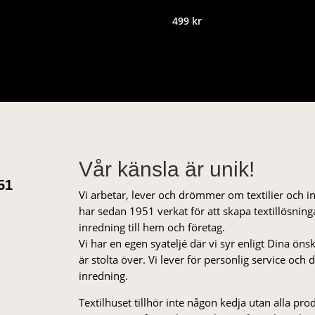
499
kr
Vår känsla är unik!
51
Vi arbetar, lever och drömmer om textilier och i
har sedan 1951 verkat för att skapa textillösnin
inredning till hem och företag.
Vi har en egen syateljé där vi syr enligt Dina öns
är stolta över. Vi lever för personlig service och
inredning.
Textilhuset tillhör inte någon kedja utan alla pr