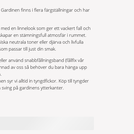
ardinen finns i flera färgställningar och har
n med en linnelook som ger ett vackert fall och
skapar en stämningsfull atmosfär i rummet.
ka neutrala toner eller djärva och livfulla
som passar till just din smak.
eller använd snabbfållningsband (fållfix vår
 sömnad av oss så behöver du bara hänga upp
.
en syr vi alltid in tyngdfickor. Köp till tyngder
in sving på gardinens ytterkanter.